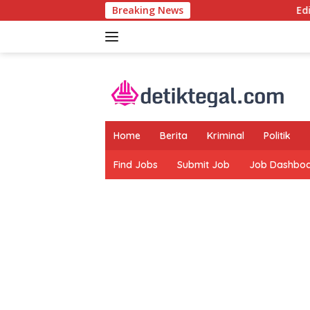
Langsung
Breaking News
Edi Hasibuan D
ke
konten
Home
Berita
Kriminal
Politik
Find Jobs
Submit Job
Job Dashbo