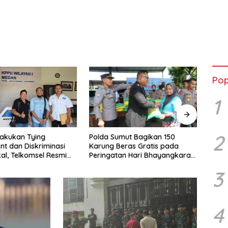
Pop
1
2
Polda Sumut Bagikan 150
Hari 
akukan Tying
Karung Beras Gratis pada
Rico
t dan Diskriminasi
Peringatan Hari Bhayangkara
Terb
kal, Telkomsel Resmi
ke-80
an ke KPPU Kanwil I
3
4