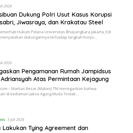
uli 2026
sibuan Dukung Polri Usut Kasus Korupsi
sabri, Jiwasraya, dan Krakatau Steel
Pemerhati Hukum Pidana Universitas Bhayangkara Jakarta, Edi
 menyatakan dukungannya terhadap langkah Korps…
uli 2026
egaskan Pengamanan Rumah Jampidsus
 Adriansyah Atas Permintaan Kejagung
l.com – Markas Besar (Mabes) TNI menegaskan bahwa
n di kediaman Jaksa Agung Muda Tindak…
ws
3 Juli 2026
 Lakukan Tying Agreement dan