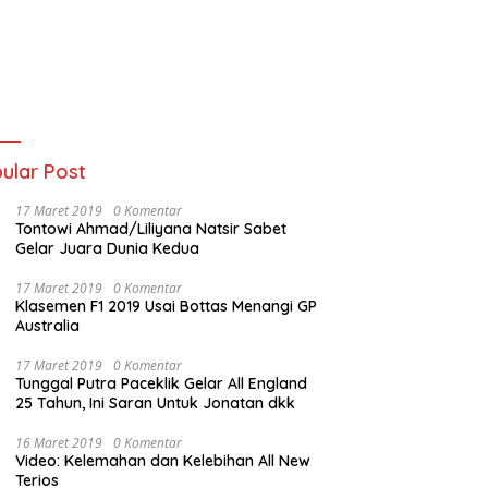
ular Post
17 Maret 2019
0 Komentar
Tontowi Ahmad/Liliyana Natsir Sabet
Gelar Juara Dunia Kedua
17 Maret 2019
0 Komentar
Jadi Kota Medan ke-436,
GEMES 2026 Disorot, Warganet
T
Klasemen F1 2019 Usai Bottas Menangi GP
 Waas Ajak Bangun Legasi
Kritik Penyelenggaraan dan
Tu
Australia
aik untuk Masa Depan
Transparansi Tender
P
H
17 Maret 2019
0 Komentar
Tunggal Putra Paceklik Gelar All England
25 Tahun, Ini Saran Untuk Jonatan dkk
16 Maret 2019
0 Komentar
Video: Kelemahan dan Kelebihan All New
Terios