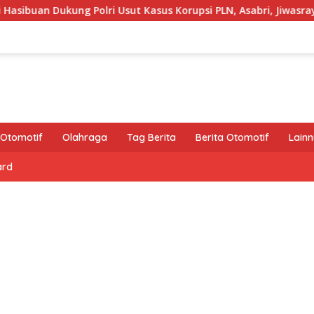
ukung Polri Usut Kasus Korupsi PLN, Asabri, Jiwasraya, dan Krak
Otomotif
Olahraga
Tag Berita
Berita Otomotif
Lain
ard