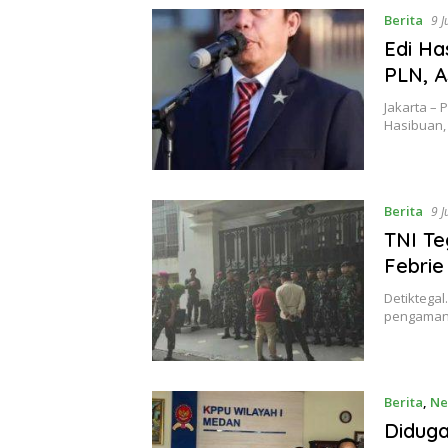
Platform
Berita
9 J
Berita
Edi Ha
dan
PLN, A
Lowongan
Jakarta – 
Kerja
Hasibuan,
No
1
di
Indonesia
Berita
9 J
TNI T
Febrie
Detiktega
pengamana
Berita
,
Ne
Diduga