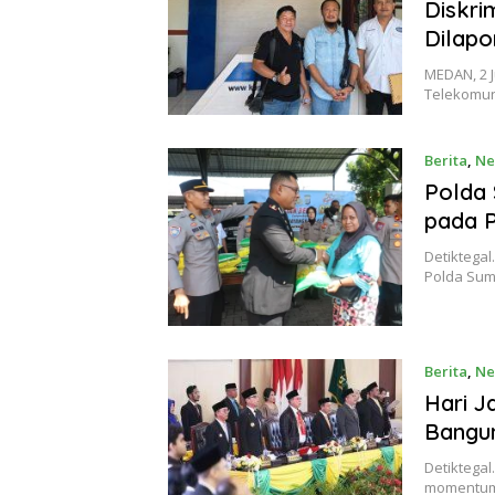
Diskri
Dilapo
MEDAN, 2 J
Telekomun
Berita
,
Ne
Polda 
pada P
Detiktega
Polda Sum
Berita
,
Ne
Hari J
Bangun
Detiktegal
momentum 