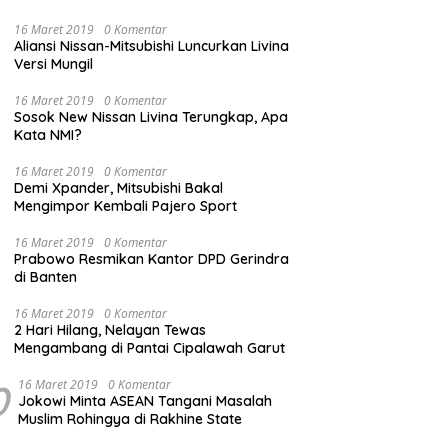
16 Maret 2019
0 Komentar
Aliansi Nissan-Mitsubishi Luncurkan Livina
Versi Mungil
16 Maret 2019
0 Komentar
Sosok New Nissan Livina Terungkap, Apa
Kata NMI?
16 Maret 2019
0 Komentar
Demi Xpander, Mitsubishi Bakal
Mengimpor Kembali Pajero Sport
16 Maret 2019
0 Komentar
Prabowo Resmikan Kantor DPD Gerindra
di Banten
16 Maret 2019
0 Komentar
2 Hari Hilang, Nelayan Tewas
Mengambang di Pantai Cipalawah Garut
0
16 Maret 2019
0 Komentar
Jokowi Minta ASEAN Tangani Masalah
Muslim Rohingya di Rakhine State