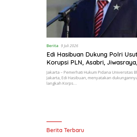
Berita
9 Juli 2026
Edi Hasibuan Dukung Polri Usu
Korupsi PLN, Asabri, Jiwasraya
Krakatau Steel
Jakarta – Pemerhati Hukum Pidana Universitas 
Jakarta, Edi Hasibuan, menyatakan dukunganny
langkah Korps…
Detiktegal.com
Berita Terbaru
|