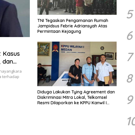
5
TNI Tegaskan Pengamanan Rumah
Jampidsus Febrie Adriansyah Atas
6
Permintaan Kejagung
7
t Kasus
, dan
Bhayangkara
8
a terhadap
Diduga Lakukan Tying Agreement dan
9
Diskriminasi Mitra Lokal, Telkomsel
Resmi Dilaporkan ke KPPU Kanwil I
Medan
1