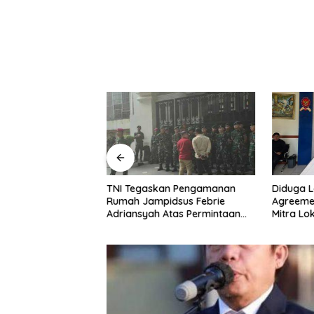
 Dukung Polri Usut
TNI Tegaskan Pengamanan
Diduga L
i PLN, Asabri,
Rumah Jampidsus Febrie
Agreemen
dan Krakatau Steel
Adriansyah Atas Permintaan
Mitra Lo
Kejagung
Dilapork
Medan