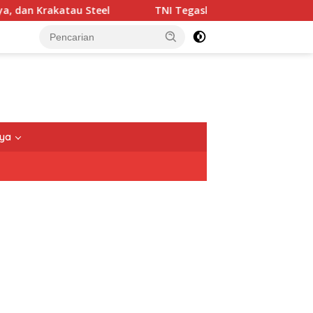
atau Steel
TNI Tegaskan Pengamanan Rumah Jampidsus
nya