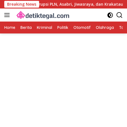
Langsung
 Usut Kasus Korupsi PLN, Asabri, Jiwasraya, dan Krakatau Steel
Breaking News
ke
konten
Home
Berita
Kriminal
Politik
Otomotif
Olahraga
Tag 