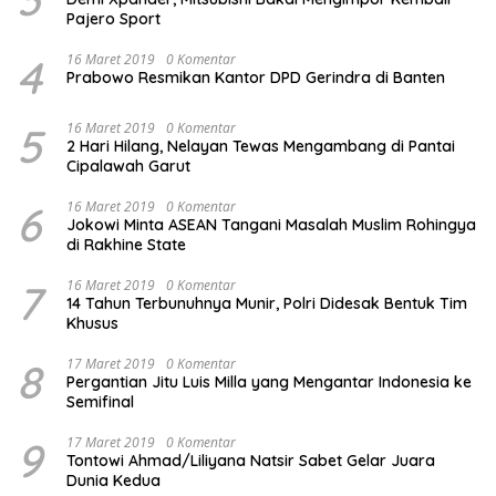
Pajero Sport
4
16 Maret 2019
0 Komentar
Prabowo Resmikan Kantor DPD Gerindra di Banten
5
16 Maret 2019
0 Komentar
2 Hari Hilang, Nelayan Tewas Mengambang di Pantai
Cipalawah Garut
6
16 Maret 2019
0 Komentar
Jokowi Minta ASEAN Tangani Masalah Muslim Rohingya
di Rakhine State
7
16 Maret 2019
0 Komentar
14 Tahun Terbunuhnya Munir, Polri Didesak Bentuk Tim
Khusus
8
17 Maret 2019
0 Komentar
Pergantian Jitu Luis Milla yang Mengantar Indonesia ke
Semifinal
9
17 Maret 2019
0 Komentar
Tontowi Ahmad/Liliyana Natsir Sabet Gelar Juara
Dunia Kedua