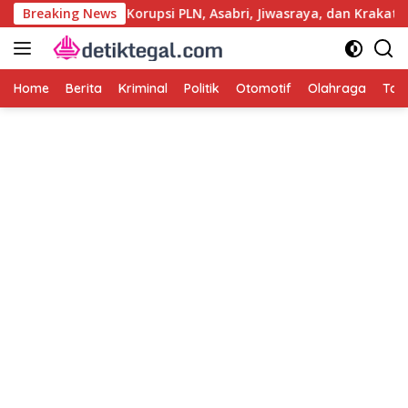
Langsung
olri Usut Kasus Korupsi PLN, Asabri, Jiwasraya, dan Krakatau S
Breaking News
ke
konten
Home
Berita
Kriminal
Politik
Otomotif
Olahraga
Tag 