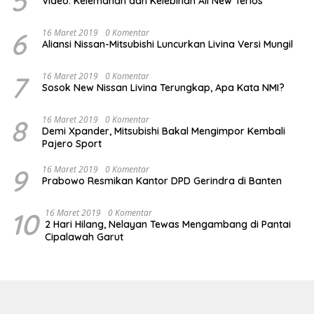
5
Video: Kelemahan dan Kelebihan All New Terios
6
16 Maret 2019
0 Komentar
Aliansi Nissan-Mitsubishi Luncurkan Livina Versi Mungil
7
16 Maret 2019
0 Komentar
Sosok New Nissan Livina Terungkap, Apa Kata NMI?
8
16 Maret 2019
0 Komentar
Demi Xpander, Mitsubishi Bakal Mengimpor Kembali
Pajero Sport
9
16 Maret 2019
0 Komentar
Prabowo Resmikan Kantor DPD Gerindra di Banten
10
16 Maret 2019
0 Komentar
2 Hari Hilang, Nelayan Tewas Mengambang di Pantai
Cipalawah Garut