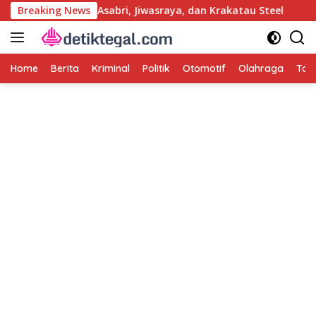
Langsung
upsi PLN, Asabri, Jiwasraya, dan Krakatau Steel
Breaking News
TNI Te
ke
konten
Home
Berita
Kriminal
Politik
Otomotif
Olahraga
Tag 