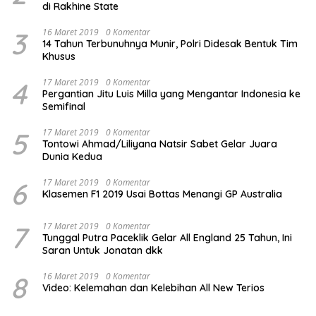
di Rakhine State
3
16 Maret 2019
0 Komentar
14 Tahun Terbunuhnya Munir, Polri Didesak Bentuk Tim
Khusus
4
17 Maret 2019
0 Komentar
Pergantian Jitu Luis Milla yang Mengantar Indonesia ke
Semifinal
5
17 Maret 2019
0 Komentar
Tontowi Ahmad/Liliyana Natsir Sabet Gelar Juara
Dunia Kedua
6
17 Maret 2019
0 Komentar
Klasemen F1 2019 Usai Bottas Menangi GP Australia
7
17 Maret 2019
0 Komentar
Tunggal Putra Paceklik Gelar All England 25 Tahun, Ini
Saran Untuk Jonatan dkk
8
16 Maret 2019
0 Komentar
Video: Kelemahan dan Kelebihan All New Terios