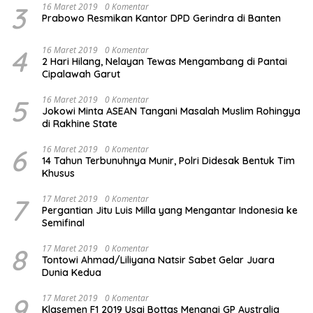
3
16 Maret 2019
0 Komentar
Prabowo Resmikan Kantor DPD Gerindra di Banten
4
16 Maret 2019
0 Komentar
2 Hari Hilang, Nelayan Tewas Mengambang di Pantai
Cipalawah Garut
5
16 Maret 2019
0 Komentar
Jokowi Minta ASEAN Tangani Masalah Muslim Rohingya
di Rakhine State
6
16 Maret 2019
0 Komentar
14 Tahun Terbunuhnya Munir, Polri Didesak Bentuk Tim
Khusus
7
17 Maret 2019
0 Komentar
Pergantian Jitu Luis Milla yang Mengantar Indonesia ke
Semifinal
8
17 Maret 2019
0 Komentar
Tontowi Ahmad/Liliyana Natsir Sabet Gelar Juara
Dunia Kedua
9
17 Maret 2019
0 Komentar
Klasemen F1 2019 Usai Bottas Menangi GP Australia