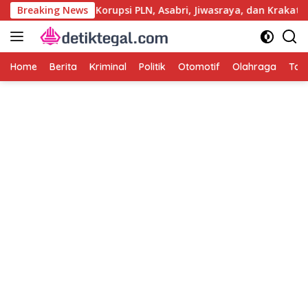
Langsung
lri Usut Kasus Korupsi PLN, Asabri, Jiwasraya, dan Krakatau St
Breaking News
ke
konten
Home
Berita
Kriminal
Politik
Otomotif
Olahraga
Tag 