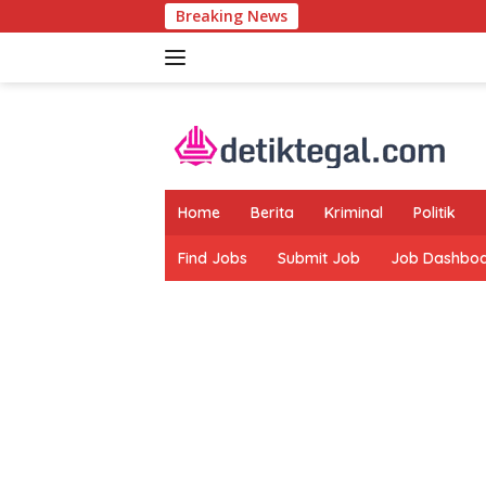
Langsung
Breaking News
ke
konten
Home
Berita
Kriminal
Politik
Find Jobs
Submit Job
Job Dashbo