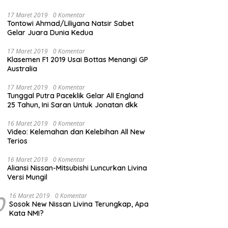
17 Maret 2019
0 Komentar
Tontowi Ahmad/Liliyana Natsir Sabet
Gelar Juara Dunia Kedua
17 Maret 2019
0 Komentar
Klasemen F1 2019 Usai Bottas Menangi GP
Australia
17 Maret 2019
0 Komentar
Tunggal Putra Paceklik Gelar All England
25 Tahun, Ini Saran Untuk Jonatan dkk
16 Maret 2019
0 Komentar
Video: Kelemahan dan Kelebihan All New
Terios
16 Maret 2019
0 Komentar
Aliansi Nissan-Mitsubishi Luncurkan Livina
Versi Mungil
0
16 Maret 2019
0 Komentar
Sosok New Nissan Livina Terungkap, Apa
Kata NMI?