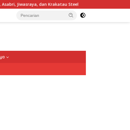
, Jiwasraya, dan Krakatau Steel
TNI Tegaskan Pengama
nya