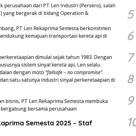
k perusahaan dari PT Len Industri (Persero), salah
5
 yang bergerak di bidang Operation &
embang, PT Len Rekaprima Semesta berkomitmen
6
endukung kemajuan transportasi kereta api di
7
 perkeretaapian dimulai sejak tahun 1983. Dengan
ususnya sistem sinyal kereta api, Len selalu
ndalan dengan moto
“failsafe – no compromise”
.
8
dan satu-satunya industri sinyal perkeretaapian di
9
 bisnis, PT Len Rekaprima Semesta membuka
uk bergabung bersama perusahaan.
1
aprima Semesta 2025 – Staf