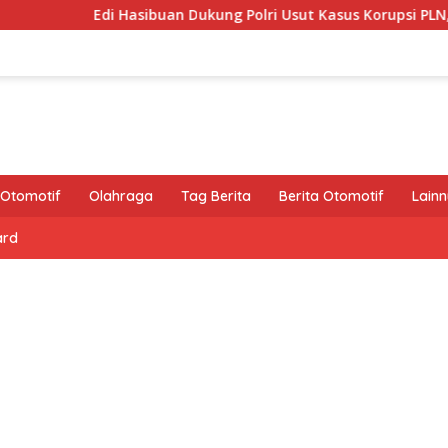
Edi Hasibuan Dukung Polri Usut Kasus Korupsi PLN, Asabri
Otomotif
Olahraga
Tag Berita
Berita Otomotif
Lain
ard