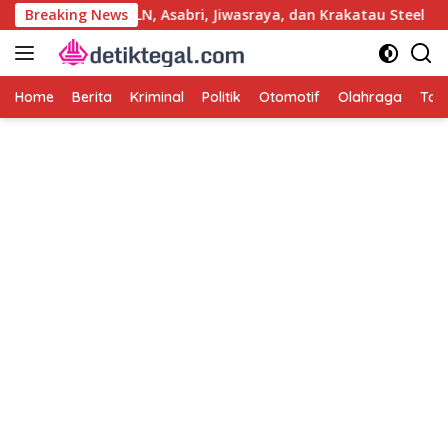
Langsung
us Korupsi PLN, Asabri, Jiwasraya, dan Krakatau Steel
Breaking News
T
ke
konten
Home
Berita
Kriminal
Politik
Otomotif
Olahraga
Tag 