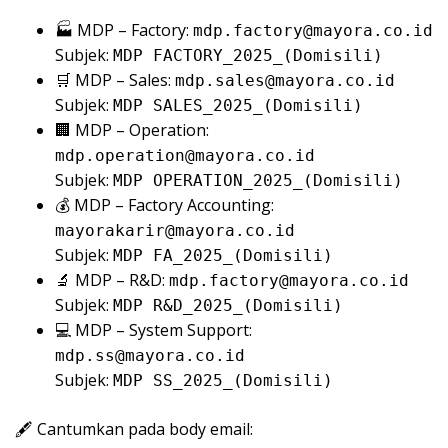
🏭 MDP – Factory:
mdp.factory@mayora.co.id
Subjek:
MDP FACTORY_2025_(Domisili)
🛒 MDP – Sales:
mdp.sales@mayora.co.id
Subjek:
MDP SALES_2025_(Domisili)
🏢 MDP – Operation:
mdp.operation@mayora.co.id
Subjek:
MDP OPERATION_2025_(Domisili)
💰 MDP – Factory Accounting:
mayorakarir@mayora.co.id
Subjek:
MDP FA_2025_(Domisili)
🔬 MDP – R&D:
mdp.factory@mayora.co.id
Subjek:
MDP R&D_2025_(Domisili)
💻 MDP – System Support:
mdp.ss@mayora.co.id
Subjek:
MDP SS_2025_(Domisili)
🖋️ Cantumkan pada body email: