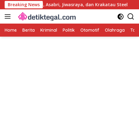
Langsung
us Korupsi PLN, Asabri, Jiwasraya, dan Krakatau Steel
Breaking News
ke
konten
Home
Berita
Kriminal
Politik
Otomotif
Olahraga
Tag 