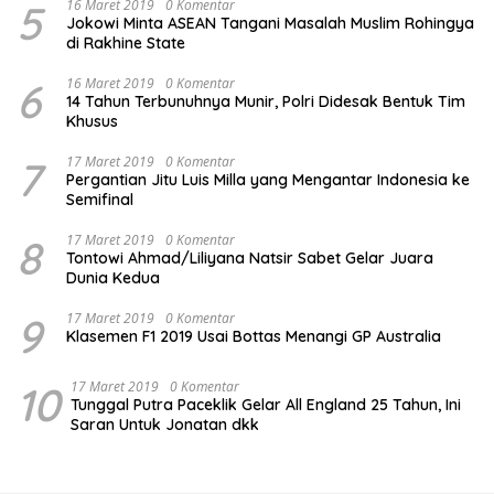
5
16 Maret 2019
0 Komentar
Jokowi Minta ASEAN Tangani Masalah Muslim Rohingya
di Rakhine State
6
16 Maret 2019
0 Komentar
14 Tahun Terbunuhnya Munir, Polri Didesak Bentuk Tim
Khusus
7
17 Maret 2019
0 Komentar
Pergantian Jitu Luis Milla yang Mengantar Indonesia ke
Semifinal
8
17 Maret 2019
0 Komentar
Tontowi Ahmad/Liliyana Natsir Sabet Gelar Juara
Dunia Kedua
9
17 Maret 2019
0 Komentar
Klasemen F1 2019 Usai Bottas Menangi GP Australia
10
17 Maret 2019
0 Komentar
Tunggal Putra Paceklik Gelar All England 25 Tahun, Ini
Saran Untuk Jonatan dkk