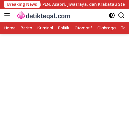
Langsung
 Kasus Korupsi PLN, Asabri, Jiwasraya, dan Krakatau Steel
Breaking News
ke
konten
Home
Berita
Kriminal
Politik
Otomotif
Olahraga
Tag 