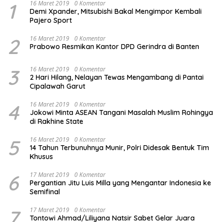
1
16 Maret 2019
0 Komentar
Demi Xpander, Mitsubishi Bakal Mengimpor Kembali
Pajero Sport
2
16 Maret 2019
0 Komentar
Prabowo Resmikan Kantor DPD Gerindra di Banten
3
16 Maret 2019
0 Komentar
2 Hari Hilang, Nelayan Tewas Mengambang di Pantai
Cipalawah Garut
4
16 Maret 2019
0 Komentar
Jokowi Minta ASEAN Tangani Masalah Muslim Rohingya
di Rakhine State
5
16 Maret 2019
0 Komentar
14 Tahun Terbunuhnya Munir, Polri Didesak Bentuk Tim
Khusus
6
17 Maret 2019
0 Komentar
Pergantian Jitu Luis Milla yang Mengantar Indonesia ke
Semifinal
7
17 Maret 2019
0 Komentar
Tontowi Ahmad/Liliyana Natsir Sabet Gelar Juara