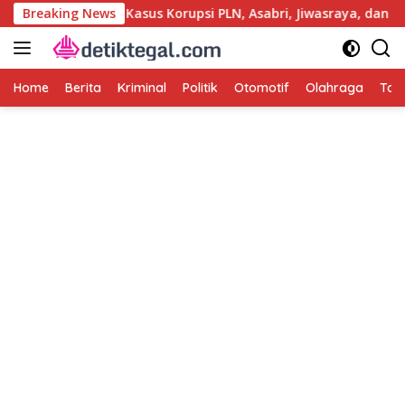
Langsung
Dukung Polri Usut Kasus Korupsi PLN, Asabri, Jiwasraya, dan Kr
Breaking News
ke
konten
Home
Berita
Kriminal
Politik
Otomotif
Olahraga
Tag 