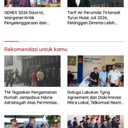
GEMES 2026 Disorot,
Tarif Air Perumda Tirtanadi
Warganet Kritik
Turun Mulai Juli 2026,
Penyelenggaraan dan
Pelanggan Diminta Lebih
Transparansi Tender
Hemat
Rekomendasi untuk kamu
TNI Tegaskan Pengamanan
Diduga Lakukan Tying
Rumah Jampidsus Febrie
Agreement dan Diskriminasi
Adriansyah Atas Permintaan
Mitra Lokal, Telkomsel Resmi
Kejagung
Dilaporkan ke KPPU Kanwil I
Medan