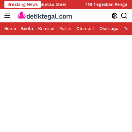
Langsung
a, dan Krakatau Steel
Breaking News
TNI Tegaskan Pengamanan Rumah
ke
konten
Home
Berita
Kriminal
Politik
Otomotif
Olahraga
Tag 