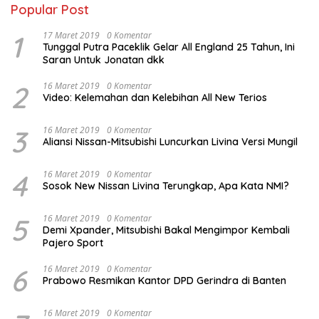
Popular Post
1
17 Maret 2019
0 Komentar
Tunggal Putra Paceklik Gelar All England 25 Tahun, Ini
Saran Untuk Jonatan dkk
2
16 Maret 2019
0 Komentar
Video: Kelemahan dan Kelebihan All New Terios
3
16 Maret 2019
0 Komentar
Aliansi Nissan-Mitsubishi Luncurkan Livina Versi Mungil
4
16 Maret 2019
0 Komentar
Sosok New Nissan Livina Terungkap, Apa Kata NMI?
5
16 Maret 2019
0 Komentar
Demi Xpander, Mitsubishi Bakal Mengimpor Kembali
Pajero Sport
6
16 Maret 2019
0 Komentar
Prabowo Resmikan Kantor DPD Gerindra di Banten
16 Maret 2019
0 Komentar