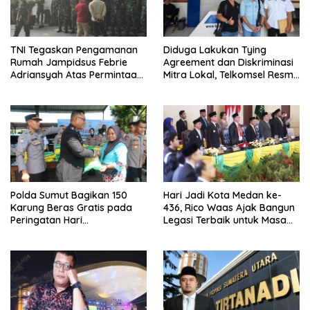
TNI Tegaskan Pengamanan
Diduga Lakukan Tying
Rumah Jampidsus Febrie
Agreement dan Diskriminasi
Adriansyah Atas Permintaan
Mitra Lokal, Telkomsel Resmi
Kejagung
Dilaporkan ke KPPU Kanwil I
Medan
Polda Sumut Bagikan 150
Hari Jadi Kota Medan ke-
Karung Beras Gratis pada
436, Rico Waas Ajak Bangun
Peringatan Hari
Legasi Terbaik untuk Masa
Bhayangkara ke-80
Depan