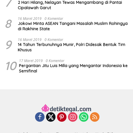
7
2 Hari Hilang, Nelayan Tewas Mengambang di Pantai
Cipalawah Garut
8
16 Maret 2019
0 Komentar
Jokowi Minta ASEAN Tangani Masalah Muslim Rohingya
di Rakhine State
9
16 Maret 2019
0 Komentar
14 Tahun Terbunuhnya Munir, Polri Didesak Bentuk Tim
Khusus
10
17 Maret 2019
0 Komentar
Pergantian Jitu Luis Milla yang Mengantar Indonesia ke
Semifinal