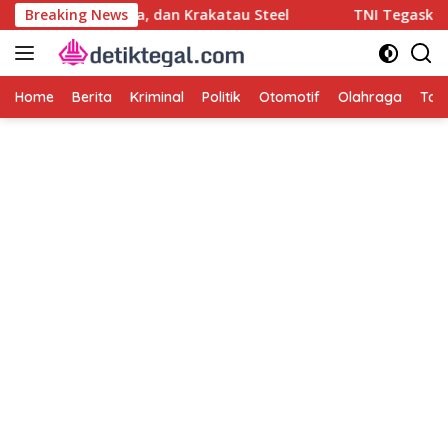
Langsung
Asabri, Jiwasraya, dan Krakatau Steel
Breaking News
TNI Tegaskan Pe
ke
konten
Home
Berita
Kriminal
Politik
Otomotif
Olahraga
Tag 