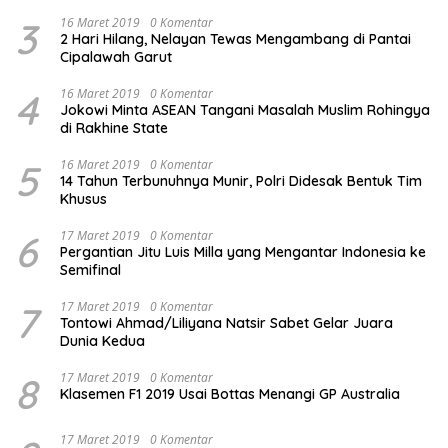
3
16 Maret 2019
0 Komentar
2 Hari Hilang, Nelayan Tewas Mengambang di Pantai
Cipalawah Garut
4
16 Maret 2019
0 Komentar
Jokowi Minta ASEAN Tangani Masalah Muslim Rohingya
di Rakhine State
5
16 Maret 2019
0 Komentar
14 Tahun Terbunuhnya Munir, Polri Didesak Bentuk Tim
Khusus
6
17 Maret 2019
0 Komentar
Pergantian Jitu Luis Milla yang Mengantar Indonesia ke
Semifinal
7
17 Maret 2019
0 Komentar
Tontowi Ahmad/Liliyana Natsir Sabet Gelar Juara
Dunia Kedua
8
17 Maret 2019
0 Komentar
Klasemen F1 2019 Usai Bottas Menangi GP Australia
17 Maret 2019
0 Komentar