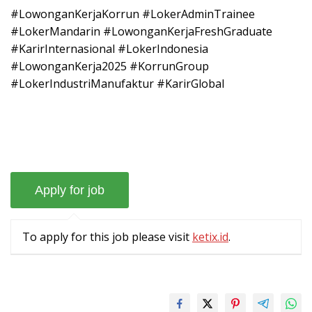
#LowonganKerjaKorrun #LokerAdminTrainee
#LokerMandarin #LowonganKerjaFreshGraduate
#KarirInternasional #LokerIndonesia
#LowonganKerja2025 #KorrunGroup
#LokerIndustriManufaktur #KarirGlobal
To apply for this job please visit
ketix.id
.