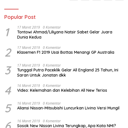
Popular Post
1
17 Maret 2019
0 Komentar
Tontowi Ahmad/Liliyana Natsir Sabet Gelar Juara
Dunia Kedua
2
17 Maret 2019
0 Komentar
Klasemen F1 2019 Usai Bottas Menangi GP Australia
3
17 Maret 2019
0 Komentar
Tunggal Putra Paceklik Gelar All England 25 Tahun, Ini
Saran Untuk Jonatan dkk
4
16 Maret 2019
0 Komentar
Video: Kelemahan dan Kelebihan All New Terios
5
16 Maret 2019
0 Komentar
Aliansi Nissan-Mitsubishi Luncurkan Livina Versi Mungil
6
16 Maret 2019
0 Komentar
Sosok New Nissan Livina Terungkap, Apa Kata NMI?