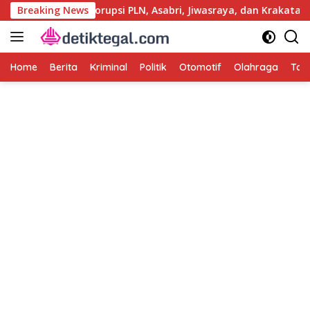
Langsung
ri Usut Kasus Korupsi PLN, Asabri, Jiwasraya, dan Krakatau Stee
Breaking News
ke
konten
Home
Berita
Kriminal
Politik
Otomotif
Olahraga
Tag 