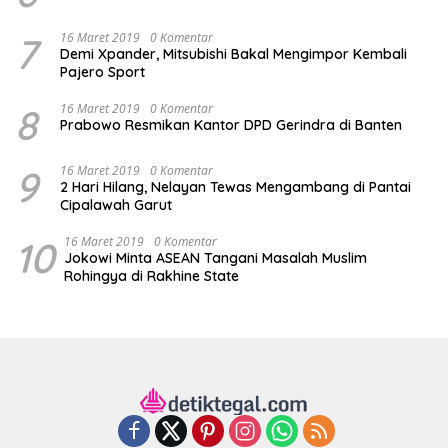
7
16 Maret 2019
0 Komentar
Demi Xpander, Mitsubishi Bakal Mengimpor Kembali
Pajero Sport
8
16 Maret 2019
0 Komentar
Prabowo Resmikan Kantor DPD Gerindra di Banten
9
16 Maret 2019
0 Komentar
2 Hari Hilang, Nelayan Tewas Mengambang di Pantai
Cipalawah Garut
10
16 Maret 2019
0 Komentar
Jokowi Minta ASEAN Tangani Masalah Muslim
Rohingya di Rakhine State