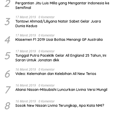
2
Pergantian Jitu Luis Milla yang Mengantar Indonesia ke
Semifinal
3
17 Maret 2019
0 Komentar
Tontowi Ahmad/Liliyana Natsir Sabet Gelar Juara
Dunia Kedua
4
17 Maret 2019
0 Komentar
Klasemen F1 2019 Usai Bottas Menangi GP Australia
5
17 Maret 2019
0 Komentar
Tunggal Putra Paceklik Gelar All England 25 Tahun, Ini
Saran Untuk Jonatan dkk
6
16 Maret 2019
0 Komentar
Video: Kelemahan dan Kelebihan All New Terios
7
16 Maret 2019
0 Komentar
Aliansi Nissan-Mitsubishi Luncurkan Livina Versi Mungil
8
16 Maret 2019
0 Komentar
Sosok New Nissan Livina Terungkap, Apa Kata NMI?