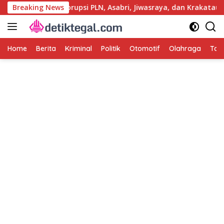
Langsung
i Usut Kasus Korupsi PLN, Asabri, Jiwasraya, dan Krakatau Steel
Breaking News
ke
konten
Home
Berita
Kriminal
Politik
Otomotif
Olahraga
Tag 