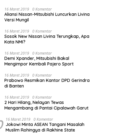
16 Maret 2019
0 Komentar
Aliansi Nissan-Mitsubishi Luncurkan Livina
Versi Mungil
16 Maret 2019
0 Komentar
Sosok New Nissan Livina Terungkap, Apa
Kata NMI?
16 Maret 2019
0 Komentar
Demi Xpander, Mitsubishi Bakal
Mengimpor Kembali Pajero Sport
16 Maret 2019
0 Komentar
Prabowo Resmikan Kantor DPD Gerindra
di Banten
16 Maret 2019
0 Komentar
2 Hari Hilang, Nelayan Tewas
Mengambang di Pantai Cipalawah Garut
0
16 Maret 2019
0 Komentar
Jokowi Minta ASEAN Tangani Masalah
Muslim Rohingya di Rakhine State