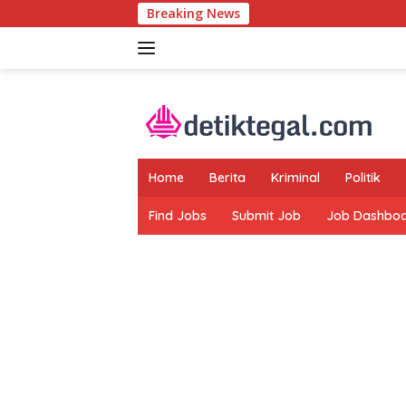
Langsung
Breaking News
ke
konten
Home
Berita
Kriminal
Politik
Find Jobs
Submit Job
Job Dashbo