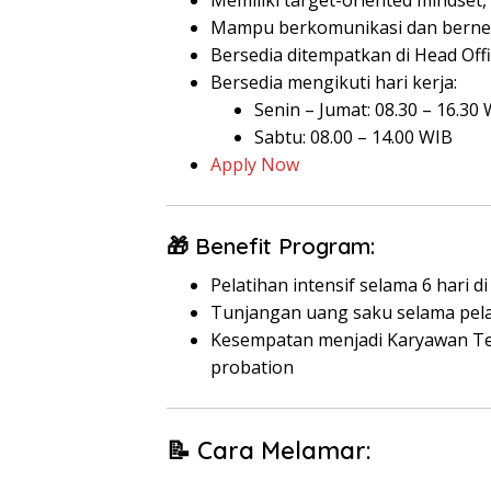
Memiliki target-oriented mindset,
Mampu berkomunikasi dan berneg
Bersedia ditempatkan di Head Off
Bersedia mengikuti hari kerja:
Senin – Jumat: 08.30 – 16.30
Sabtu: 08.00 – 14.00 WIB
Apply Now
🎁 Benefit Program:
Pelatihan intensif selama 6 hari di
Tunjangan uang saku selama pel
Kesempatan menjadi Karyawan Tet
probation
📝 Cara Melamar: