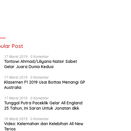
ular Post
17 Maret 2019
0 Komentar
Tontowi Ahmad/Liliyana Natsir Sabet
Gelar Juara Dunia Kedua
17 Maret 2019
0 Komentar
Klasemen F1 2019 Usai Bottas Menangi GP
Australia
17 Maret 2019
0 Komentar
Tunggal Putra Paceklik Gelar All England
25 Tahun, Ini Saran Untuk Jonatan dkk
16 Maret 2019
0 Komentar
Video: Kelemahan dan Kelebihan All New
Terios