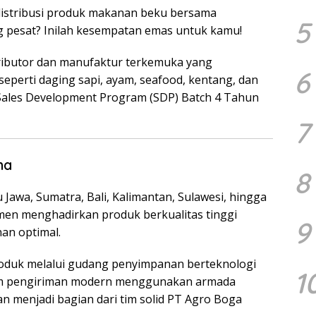
n distribusi produk makanan beku bersama
5
 pesat? Inilah kesempatan emas untuk kamu!
ributor dan manufaktur terkemuka yang
6
eperti daging sapi, ayam, seafood, kentang, dan
Sales Development Program (SDP) Batch 4 Tahun
7
ma
8
u Jawa, Sumatra, Bali, Kalimantan, Sulawesi, hingga
en menghadirkan produk berkualitas tinggi
9
an optimal.
roduk melalui gudang penyimpanan berteknologi
1
tem pengiriman modern menggunakan armada
n menjadi bagian dari tim solid PT Agro Boga