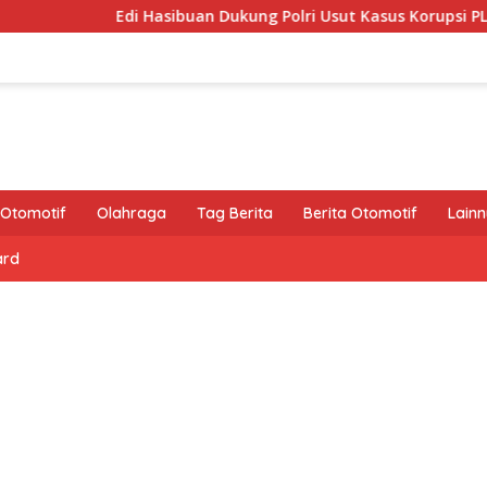
Edi Hasibuan Dukung Polri Usut Kasus Korupsi PLN, Asabri,
Otomotif
Olahraga
Tag Berita
Berita Otomotif
Lain
ard