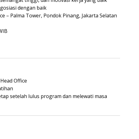
 semangat tinggi, dan motivasi kerja yang baik
osiasi dengan baik
ice – Palma Tower, Pondok Pinang, Jakarta Selatan
 WIB
 Head Office
atihan
ap setelah lulus program dan melewati masa