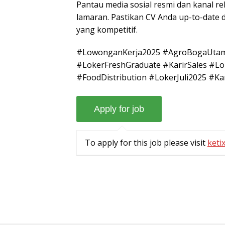
Pantau media sosial resmi dan kanal 
lamaran. Pastikan CV Anda up-to-date d
yang kompetitif.
#LowonganKerja2025 #AgroBogaUtam
#LokerFreshGraduate #KarirSales #Lo
#FoodDistribution #LokerJuli2025 #K
To apply for this job please visit
ketix