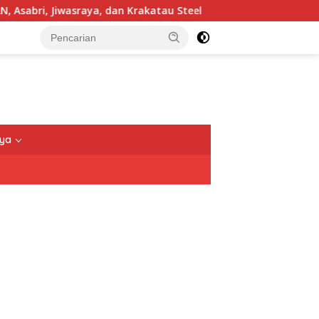
 Jiwasraya, dan Krakatau Steel
TNI Tegaskan Pengaman
nya