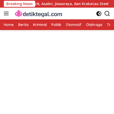
Langsung
 Kasus Korupsi PLN, Asabri, Jiwasraya, dan Krakatau Steel
Breaking News
ke
konten
Home
Berita
Kriminal
Politik
Otomotif
Olahraga
Tag 