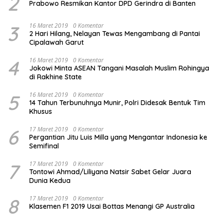
2
Prabowo Resmikan Kantor DPD Gerindra di Banten
3
16 Maret 2019
0 Komentar
2 Hari Hilang, Nelayan Tewas Mengambang di Pantai
Cipalawah Garut
4
16 Maret 2019
0 Komentar
Jokowi Minta ASEAN Tangani Masalah Muslim Rohingya
di Rakhine State
5
16 Maret 2019
0 Komentar
14 Tahun Terbunuhnya Munir, Polri Didesak Bentuk Tim
Khusus
6
17 Maret 2019
0 Komentar
Pergantian Jitu Luis Milla yang Mengantar Indonesia ke
Semifinal
7
17 Maret 2019
0 Komentar
Tontowi Ahmad/Liliyana Natsir Sabet Gelar Juara
Dunia Kedua
8
17 Maret 2019
0 Komentar
Klasemen F1 2019 Usai Bottas Menangi GP Australia