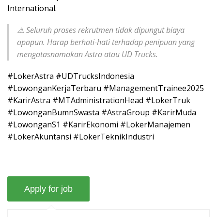
International.
⚠️
Seluruh proses rekrutmen tidak dipungut biaya
apapun. Harap berhati-hati terhadap penipuan yang
mengatasnamakan Astra atau UD Trucks.
#LokerAstra #UDTrucksIndonesia
#LowonganKerjaTerbaru #ManagementTrainee2025
#KarirAstra #MTAdministrationHead #LokerTruk
#LowonganBumnSwasta #AstraGroup #KarirMuda
#LowonganS1 #KarirEkonomi #LokerManajemen
#LokerAkuntansi #LokerTeknikIndustri