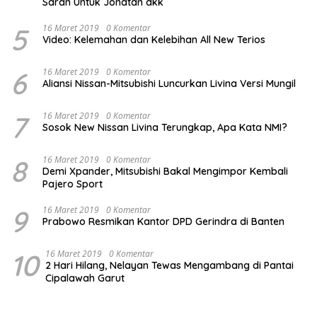
Saran Untuk Jonatan dkk
5
16 Maret 2019
0 Komentar
Video: Kelemahan dan Kelebihan All New Terios
6
16 Maret 2019
0 Komentar
Aliansi Nissan-Mitsubishi Luncurkan Livina Versi Mungil
7
16 Maret 2019
0 Komentar
Sosok New Nissan Livina Terungkap, Apa Kata NMI?
8
16 Maret 2019
0 Komentar
Demi Xpander, Mitsubishi Bakal Mengimpor Kembali
Pajero Sport
9
16 Maret 2019
0 Komentar
Prabowo Resmikan Kantor DPD Gerindra di Banten
10
16 Maret 2019
0 Komentar
2 Hari Hilang, Nelayan Tewas Mengambang di Pantai
Cipalawah Garut