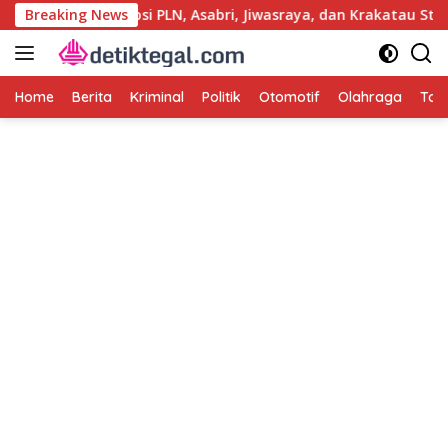
Langsung
ut Kasus Korupsi PLN, Asabri, Jiwasraya, dan Krakatau Steel
Breaking News
ke
konten
Home
Berita
Kriminal
Politik
Otomotif
Olahraga
Tag 