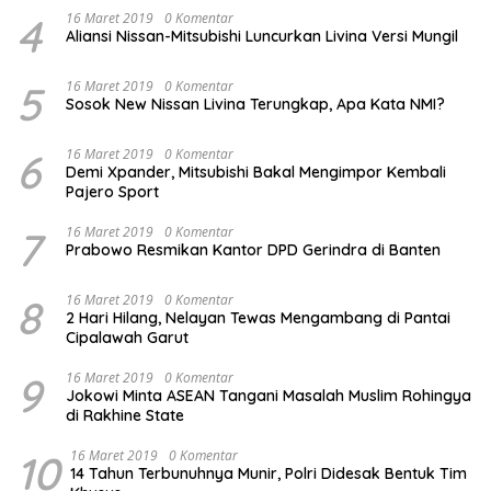
4
16 Maret 2019
0 Komentar
Aliansi Nissan-Mitsubishi Luncurkan Livina Versi Mungil
5
16 Maret 2019
0 Komentar
Sosok New Nissan Livina Terungkap, Apa Kata NMI?
6
16 Maret 2019
0 Komentar
Demi Xpander, Mitsubishi Bakal Mengimpor Kembali
Pajero Sport
7
16 Maret 2019
0 Komentar
Prabowo Resmikan Kantor DPD Gerindra di Banten
8
16 Maret 2019
0 Komentar
2 Hari Hilang, Nelayan Tewas Mengambang di Pantai
Cipalawah Garut
9
16 Maret 2019
0 Komentar
Jokowi Minta ASEAN Tangani Masalah Muslim Rohingya
di Rakhine State
10
16 Maret 2019
0 Komentar
14 Tahun Terbunuhnya Munir, Polri Didesak Bentuk Tim