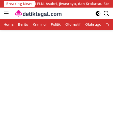
Langsung
 Kasus Korupsi PLN, Asabri, Jiwasraya, dan Krakatau Steel
Breaking News
ke
konten
Home
Berita
Kriminal
Politik
Otomotif
Olahraga
Tag 