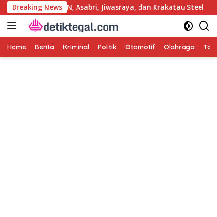
Langsung
s Korupsi PLN, Asabri, Jiwasraya, dan Krakatau Steel
Breaking News
T
ke
konten
Home
Berita
Kriminal
Politik
Otomotif
Olahraga
Tag 