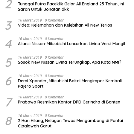
2
Tunggal Putra Paceklik Gelar All England 25 Tahun, Ini
Saran Untuk Jonatan dkk
3
16 Maret 2019
0 Komentar
Video: Kelemahan dan Kelebihan All New Terios
4
16 Maret 2019
0 Komentar
Aliansi Nissan-Mitsubishi Luncurkan Livina Versi Mungil
5
16 Maret 2019
0 Komentar
Sosok New Nissan Livina Terungkap, Apa Kata NMI?
6
16 Maret 2019
0 Komentar
Demi Xpander, Mitsubishi Bakal Mengimpor Kembali
Pajero Sport
7
16 Maret 2019
0 Komentar
Prabowo Resmikan Kantor DPD Gerindra di Banten
8
16 Maret 2019
0 Komentar
2 Hari Hilang, Nelayan Tewas Mengambang di Pantai
Cipalawah Garut