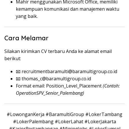
Mahir menggunakan Microsoft Office, memiliki
kemampuan komunikasi dan manajemen waktu
yang baik.
Cara Melamar
Silakan kirimkan CV terbaru Anda ke alamat email
berikut:
📧 recruitmentbaramulti@baramultigroup.co.id
📧 thomas_c@baramultigroup.co.id
Format email: Position_Level_Placement
(Contoh:
OperationSPV_Senior_Palembang)
#LowonganKerja #BaramultiGroup #LokerTambang
#LokerPalembang #LokerLahat #LokerJakarta
#KarierPertambangan #MiningJobs #LokerSumsel