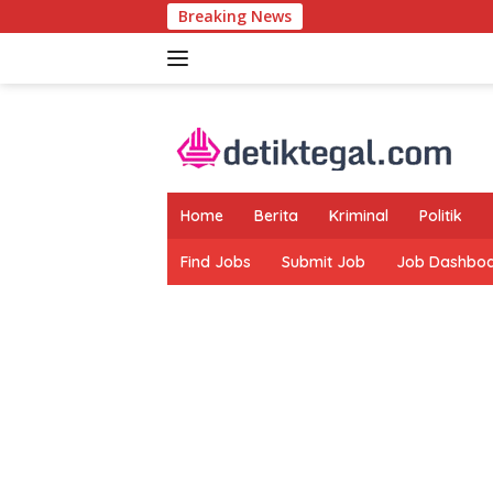
Langsung
Breaking News
ke
konten
Home
Berita
Kriminal
Politik
Find Jobs
Submit Job
Job Dashbo