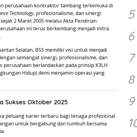
 perusahaan kontraktor tambang terkemuka di
5
nce Technology
, profesionalisme, dan sinergi
 sejak 2 Maret 2005 melalui Akta Pendirian
 perusahaan ini terus berkembang menjadi mitra
6
.
antan Selatan, BSS memiliki visi untuk menjadi
7
dengan semangat sinergi, profesionalisme, dan
tas perusahaan berlandaskan pada prinsip K3LH
ingkungan Hidup) demi menjamin operasi yang
8
9
a Sukses Oktober 2025
a peluang karier terbaru bagi tenaga profesional
1
bangan untuk bergabung dan tumbuh bersama
a: