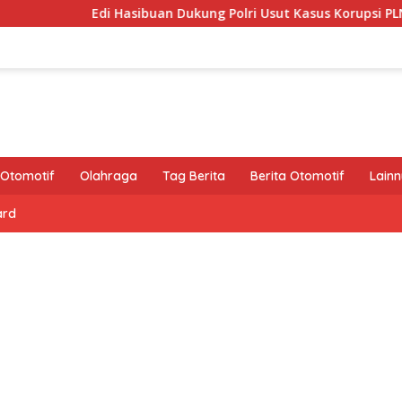
Edi Hasibuan Dukung Polri Usut Kasus Korupsi PLN, Asabri
Otomotif
Olahraga
Tag Berita
Berita Otomotif
Lain
ard