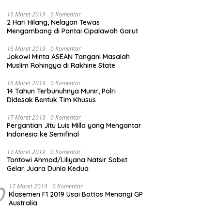
16 Maret 2019
0 Komentar
2 Hari Hilang, Nelayan Tewas
Mengambang di Pantai Cipalawah Garut
16 Maret 2019
0 Komentar
Jokowi Minta ASEAN Tangani Masalah
Muslim Rohingya di Rakhine State
16 Maret 2019
0 Komentar
14 Tahun Terbunuhnya Munir, Polri
Didesak Bentuk Tim Khusus
17 Maret 2019
0 Komentar
Pergantian Jitu Luis Milla yang Mengantar
Indonesia ke Semifinal
17 Maret 2019
0 Komentar
Tontowi Ahmad/Liliyana Natsir Sabet
Gelar Juara Dunia Kedua
0
17 Maret 2019
0 Komentar
Klasemen F1 2019 Usai Bottas Menangi GP
Australia