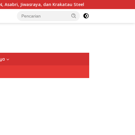
, Jiwasraya, dan Krakatau Steel
TNI Tegaskan Pengama
nya