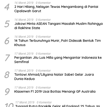
4
16 Maret 2019
0 Komentar
2 Hari Hilang, Nelayan Tewas Mengambang di Pantai
Cipalawah Garut
5
16 Maret 2019
0 Komentar
Jokowi Minta ASEAN Tangani Masalah Muslim Rohingya
di Rakhine State
6
16 Maret 2019
0 Komentar
14 Tahun Terbunuhnya Munir, Polri Didesak Bentuk Tim
Khusus
7
17 Maret 2019
0 Komentar
Pergantian Jitu Luis Milla yang Mengantar Indonesia ke
Semifinal
8
17 Maret 2019
0 Komentar
Tontowi Ahmad/Liliyana Natsir Sabet Gelar Juara
Dunia Kedua
9
17 Maret 2019
0 Komentar
Klasemen F1 2019 Usai Bottas Menangi GP Australia
10
17 Maret 2019
0 Komentar
Tunggal Putra Paceklik Gelar All England 25 Tahun, Ini