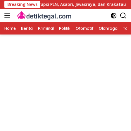
Langsung
 Usut Kasus Korupsi PLN, Asabri, Jiwasraya, dan Krakatau Steel
Breaking News
ke
konten
Home
Berita
Kriminal
Politik
Otomotif
Olahraga
Tag 