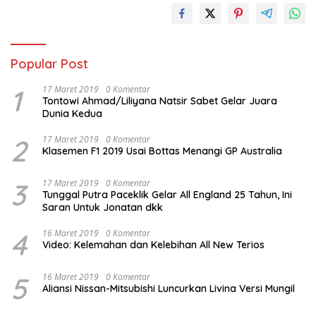
Popular Post
1
17 Maret 2019
0 Komentar
Tontowi Ahmad/Liliyana Natsir Sabet Gelar Juara
Dunia Kedua
2
17 Maret 2019
0 Komentar
Klasemen F1 2019 Usai Bottas Menangi GP Australia
3
17 Maret 2019
0 Komentar
Tunggal Putra Paceklik Gelar All England 25 Tahun, Ini
Saran Untuk Jonatan dkk
4
16 Maret 2019
0 Komentar
Video: Kelemahan dan Kelebihan All New Terios
5
16 Maret 2019
0 Komentar
Aliansi Nissan-Mitsubishi Luncurkan Livina Versi Mungil