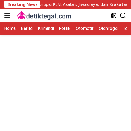
Langsung
i Usut Kasus Korupsi PLN, Asabri, Jiwasraya, dan Krakatau Steel
Breaking News
ke
konten
Home
Berita
Kriminal
Politik
Otomotif
Olahraga
Tag 