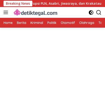
Langsung
 Usut Kasus Korupsi PLN, Asabri, Jiwasraya, dan Krakatau Steel
Breaking News
ke
konten
Home
Berita
Kriminal
Politik
Otomotif
Olahraga
Tag 