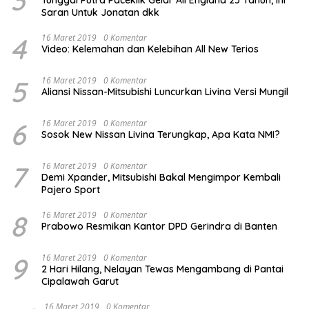
3
Tunggal Putra Paceklik Gelar All England 25 Tahun, Ini
Saran Untuk Jonatan dkk
4
16 Maret 2019
0 Komentar
Video: Kelemahan dan Kelebihan All New Terios
5
16 Maret 2019
0 Komentar
Aliansi Nissan-Mitsubishi Luncurkan Livina Versi Mungil
6
16 Maret 2019
0 Komentar
Sosok New Nissan Livina Terungkap, Apa Kata NMI?
7
16 Maret 2019
0 Komentar
Demi Xpander, Mitsubishi Bakal Mengimpor Kembali
Pajero Sport
8
16 Maret 2019
0 Komentar
Prabowo Resmikan Kantor DPD Gerindra di Banten
9
16 Maret 2019
0 Komentar
2 Hari Hilang, Nelayan Tewas Mengambang di Pantai
Cipalawah Garut
16 Maret 2019
0 Komentar