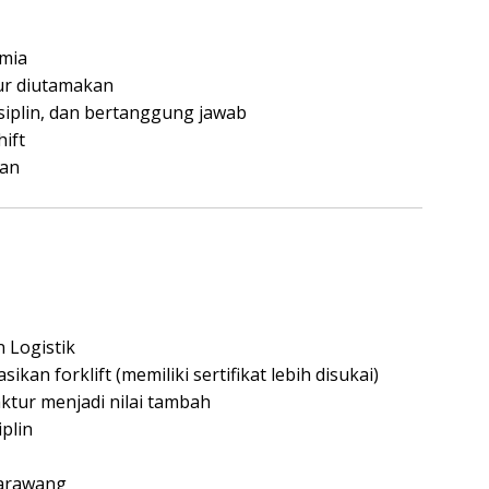
imia
ur diutamakan
disiplin, dan bertanggung jawab
ift
kan
 Logistik
n forklift (memiliki sertifikat lebih disukai)
ktur menjadi nilai tambah
plin
Karawang