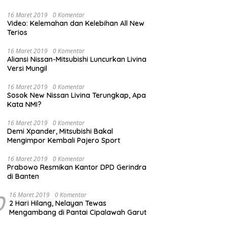
16 Maret 2019
0 Komentar
Video: Kelemahan dan Kelebihan All New
Terios
16 Maret 2019
0 Komentar
Aliansi Nissan-Mitsubishi Luncurkan Livina
Versi Mungil
16 Maret 2019
0 Komentar
Sosok New Nissan Livina Terungkap, Apa
Kata NMI?
16 Maret 2019
0 Komentar
Demi Xpander, Mitsubishi Bakal
Mengimpor Kembali Pajero Sport
16 Maret 2019
0 Komentar
Prabowo Resmikan Kantor DPD Gerindra
di Banten
0
16 Maret 2019
0 Komentar
2 Hari Hilang, Nelayan Tewas
Mengambang di Pantai Cipalawah Garut