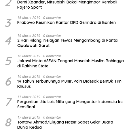
2
Demi Xpander, Mitsubishi Bakal Mengimpor Kembali
Pajero Sport
3
16 Maret 2019
0 Komentar
Prabowo Resmikan Kantor DPD Gerindra di Banten
4
16 Maret 2019
0 Komentar
2 Hari Hilang, Nelayan Tewas Mengambang di Pantai
Cipalawah Garut
5
16 Maret 2019
0 Komentar
Jokowi Minta ASEAN Tangani Masalah Muslim Rohingya
di Rakhine State
6
16 Maret 2019
0 Komentar
14 Tahun Terbunuhnya Munir, Polri Didesak Bentuk Tim
Khusus
7
17 Maret 2019
0 Komentar
Pergantian Jitu Luis Milla yang Mengantar Indonesia ke
Semifinal
8
17 Maret 2019
0 Komentar
Tontowi Ahmad/Liliyana Natsir Sabet Gelar Juara
Dunia Kedua