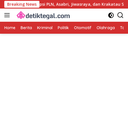
Langsung
sut Kasus Korupsi PLN, Asabri, Jiwasraya, dan Krakatau Steel
Breaking News
ke
konten
Home
Berita
Kriminal
Politik
Otomotif
Olahraga
Tag 