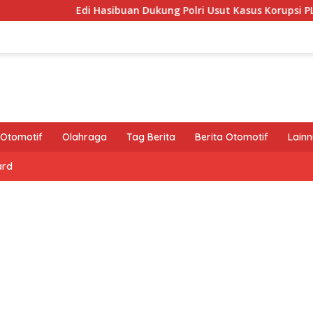
Edi Hasibuan Dukung Polri Usut Kasus Korupsi PLN, Asabr
Otomotif
Olahraga
Tag Berita
Berita Otomotif
Lain
ard