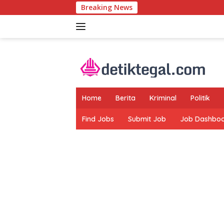
Langsung
Breaking News
ke
konten
Home
Berita
Kriminal
Politik
Find Jobs
Submit Job
Job Dashbo