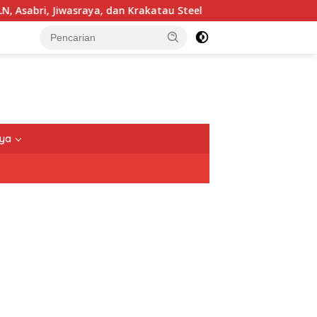
i, Jiwasraya, dan Krakatau Steel
TNI Tegaskan Pengam
nya