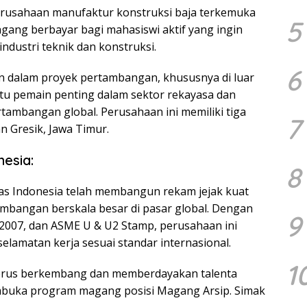
erusahaan manufaktur konstruksi baja terkemuka
5
ang berbayar bagi mahasiswi aktif yang ingin
dustri teknik dan konstruksi.
6
n dalam proyek pertambangan, khususnya di luar
satu pemain penting dalam sektor rekayasa dan
tambangan global. Perusahaan ini memiliki tiga
7
n Gresik, Jawa Timur.
esia:
8
Mas Indonesia telah membangun rekam jejak kuat
bangan berskala besar di pasar global. Dengan
9
1:2007, dan ASME U & U2 Stamp, perusahaan ini
elamatan kerja sesuai standar internasional.
1
terus berkembang dan memberdayakan talenta
buka program magang posisi Magang Arsip. Simak