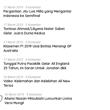
17 Maret 2019
0 Komentar
Pergantian Jitu Luis Milla yang Mengantar
Indonesia ke Semifinal
17 Maret 2019
0 Komentar
Tontowi Ahmad/Liliyana Natsir Sabet
Gelar Juara Dunia Kedua
17 Maret 2019
0 Komentar
Klasemen F1 2019 Usai Bottas Menangi GP
Australia
17 Maret 2019
0 Komentar
Tunggal Putra Paceklik Gelar All England
25 Tahun, Ini Saran Untuk Jonatan dkk
16 Maret 2019
0 Komentar
Video: Kelemahan dan Kelebihan All New
Terios
0
16 Maret 2019
0 Komentar
Aliansi Nissan-Mitsubishi Luncurkan Livina
Versi Mungil