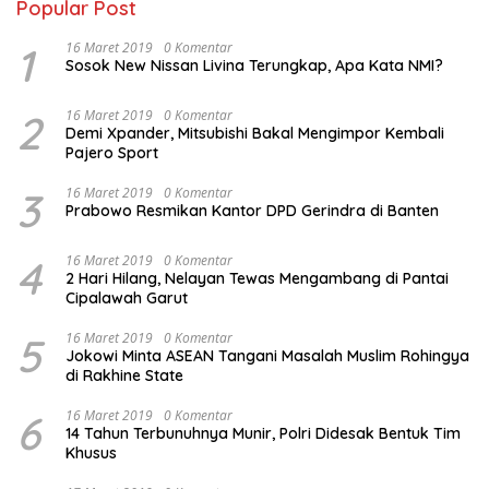
Popular Post
1
16 Maret 2019
0 Komentar
Sosok New Nissan Livina Terungkap, Apa Kata NMI?
2
16 Maret 2019
0 Komentar
Demi Xpander, Mitsubishi Bakal Mengimpor Kembali
Pajero Sport
3
16 Maret 2019
0 Komentar
Prabowo Resmikan Kantor DPD Gerindra di Banten
4
16 Maret 2019
0 Komentar
2 Hari Hilang, Nelayan Tewas Mengambang di Pantai
Cipalawah Garut
5
16 Maret 2019
0 Komentar
Jokowi Minta ASEAN Tangani Masalah Muslim Rohingya
di Rakhine State
6
16 Maret 2019
0 Komentar
14 Tahun Terbunuhnya Munir, Polri Didesak Bentuk Tim
Khusus