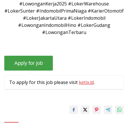
#LowonganKerja2025 #LokerWarehouse
#LokerSunter #IndomobilPrimaNiaga #KarierOtomotif
#LokerJakartaUtara #LokerIndomobil
#LowonganIndomobilHino #LokerGudang
#LowonganTerbaru
To apply for this job please visit
ketix.id
.