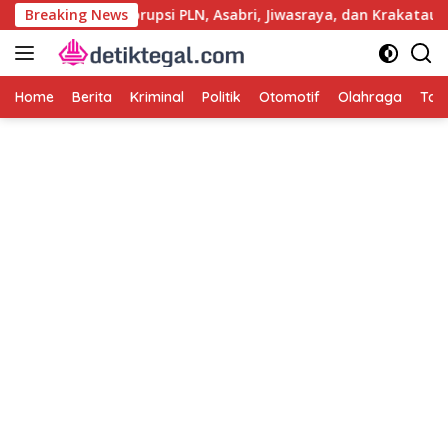
Langsung
 Usut Kasus Korupsi PLN, Asabri, Jiwasraya, dan Krakatau Steel
Breaking News
ke
konten
Home
Berita
Kriminal
Politik
Otomotif
Olahraga
Tag 