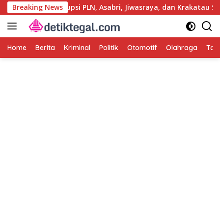
Langsung
Usut Kasus Korupsi PLN, Asabri, Jiwasraya, dan Krakatau Steel
Breaking News
ke
konten
Home
Berita
Kriminal
Politik
Otomotif
Olahraga
Tag 