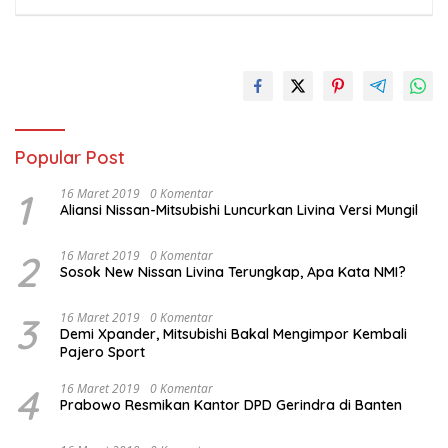
Popular Post
1
16 Maret 2019
0 Komentar
Aliansi Nissan-Mitsubishi Luncurkan Livina Versi Mungil
2
16 Maret 2019
0 Komentar
Sosok New Nissan Livina Terungkap, Apa Kata NMI?
3
16 Maret 2019
0 Komentar
Demi Xpander, Mitsubishi Bakal Mengimpor Kembali
Pajero Sport
4
16 Maret 2019
0 Komentar
Prabowo Resmikan Kantor DPD Gerindra di Banten