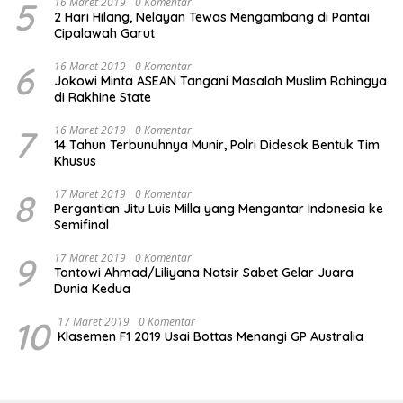
5
16 Maret 2019
0 Komentar
2 Hari Hilang, Nelayan Tewas Mengambang di Pantai
Cipalawah Garut
6
16 Maret 2019
0 Komentar
Jokowi Minta ASEAN Tangani Masalah Muslim Rohingya
di Rakhine State
7
16 Maret 2019
0 Komentar
14 Tahun Terbunuhnya Munir, Polri Didesak Bentuk Tim
Khusus
8
17 Maret 2019
0 Komentar
Pergantian Jitu Luis Milla yang Mengantar Indonesia ke
Semifinal
9
17 Maret 2019
0 Komentar
Tontowi Ahmad/Liliyana Natsir Sabet Gelar Juara
Dunia Kedua
10
17 Maret 2019
0 Komentar
Klasemen F1 2019 Usai Bottas Menangi GP Australia