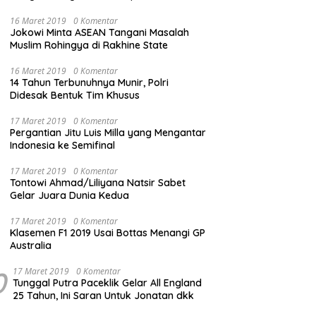
16 Maret 2019
0 Komentar
Jokowi Minta ASEAN Tangani Masalah
Muslim Rohingya di Rakhine State
16 Maret 2019
0 Komentar
14 Tahun Terbunuhnya Munir, Polri
Didesak Bentuk Tim Khusus
17 Maret 2019
0 Komentar
Pergantian Jitu Luis Milla yang Mengantar
Indonesia ke Semifinal
17 Maret 2019
0 Komentar
Tontowi Ahmad/Liliyana Natsir Sabet
Gelar Juara Dunia Kedua
17 Maret 2019
0 Komentar
Klasemen F1 2019 Usai Bottas Menangi GP
Australia
0
17 Maret 2019
0 Komentar
Tunggal Putra Paceklik Gelar All England
25 Tahun, Ini Saran Untuk Jonatan dkk