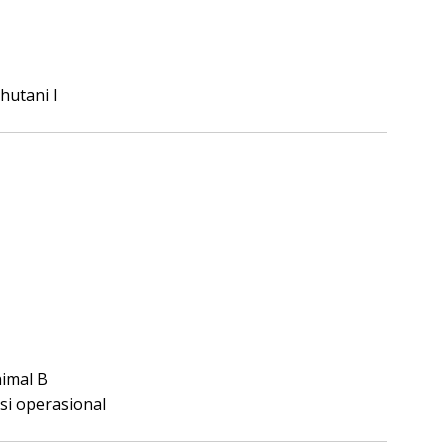
hutani I
nimal B
si operasional