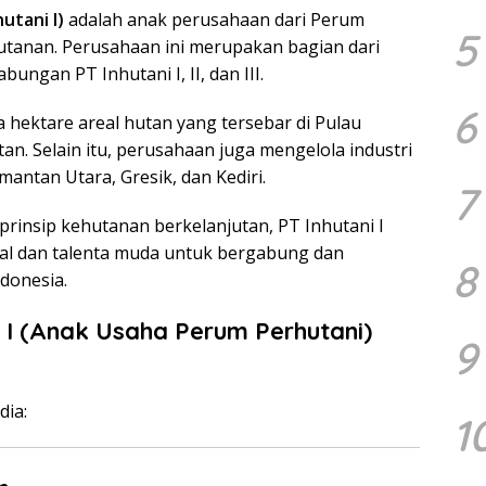
utani I)
adalah anak perusahaan dari Perum
5
utanan. Perusahaan ini merupakan bagian dari
ngan PT Inhutani I, II, dan III.
6
ta hektare areal hutan yang tersebar di Pulau
an. Selain itu, perusahaan juga mengelola industri
mantan Utara, Gresik, dan Kediri.
7
insip kehutanan berkelanjutan, PT Inhutani I
al dan talenta muda untuk bergabung dan
8
donesia.
 I (Anak Usaha Perum Perhutani)
9
dia:
1