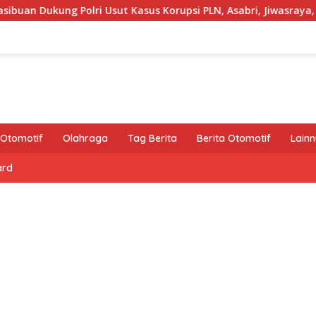
Polri Usut Kasus Korupsi PLN, Asabri, Jiwasraya, dan Krakatau 
Otomotif
Olahraga
Tag Berita
Berita Otomotif
Lain
ard