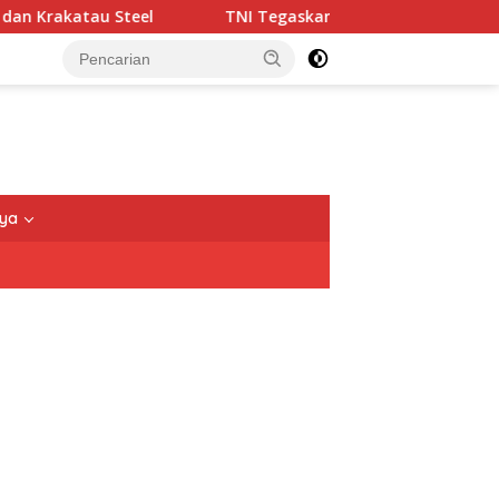
Steel
TNI Tegaskan Pengamanan Rumah Jampidsus Febr
nya