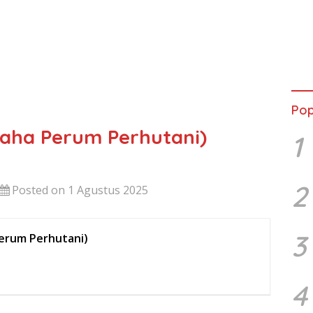
Pop
saha Perum Perhutani)
1
2
Posted on 1 Agustus 2025
3
Perum Perhutani)
4