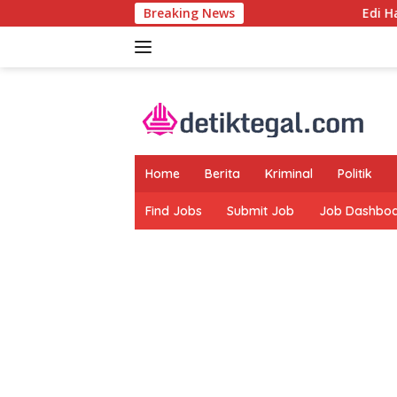
Langsung
Breaking News
Edi Hasibuan Dukung 
ke
konten
Home
Berita
Kriminal
Politik
Find Jobs
Submit Job
Job Dashbo