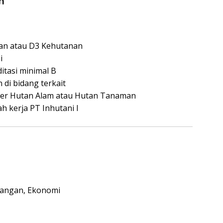
n
ian atau D3 Kehutanan
i
ditasi minimal B
 di bidang terkait
jer Hutan Alam atau Hutan Tanaman
h kerja PT Inhutani I
uangan, Ekonomi