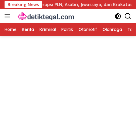
Langsung
i Usut Kasus Korupsi PLN, Asabri, Jiwasraya, dan Krakatau Steel
Breaking News
ke
konten
Home
Berita
Kriminal
Politik
Otomotif
Olahraga
Tag 