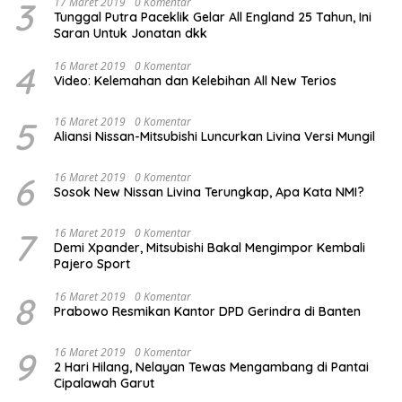
3
17 Maret 2019
0 Komentar
Tunggal Putra Paceklik Gelar All England 25 Tahun, Ini
Saran Untuk Jonatan dkk
4
16 Maret 2019
0 Komentar
Video: Kelemahan dan Kelebihan All New Terios
5
16 Maret 2019
0 Komentar
Aliansi Nissan-Mitsubishi Luncurkan Livina Versi Mungil
6
16 Maret 2019
0 Komentar
Sosok New Nissan Livina Terungkap, Apa Kata NMI?
7
16 Maret 2019
0 Komentar
Demi Xpander, Mitsubishi Bakal Mengimpor Kembali
Pajero Sport
8
16 Maret 2019
0 Komentar
Prabowo Resmikan Kantor DPD Gerindra di Banten
9
16 Maret 2019
0 Komentar
2 Hari Hilang, Nelayan Tewas Mengambang di Pantai
Cipalawah Garut