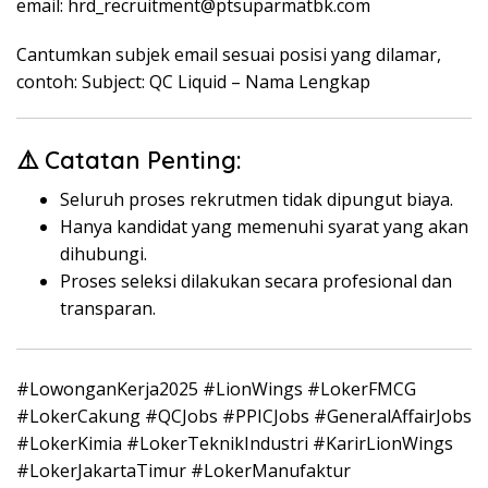
email: hrd_recruitment@ptsuparmatbk.com
Cantumkan subjek email sesuai posisi yang dilamar,
contoh: Subject: QC Liquid – Nama Lengkap
⚠️ Catatan Penting:
Seluruh proses rekrutmen tidak dipungut biaya.
Hanya kandidat yang memenuhi syarat yang akan
dihubungi.
Proses seleksi dilakukan secara profesional dan
transparan.
#LowonganKerja2025 #LionWings #LokerFMCG
#LokerCakung #QCJobs #PPICJobs #GeneralAffairJobs
#LokerKimia #LokerTeknikIndustri #KarirLionWings
#LokerJakartaTimur #LokerManufaktur