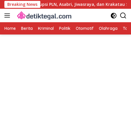
Langsung
sut Kasus Korupsi PLN, Asabri, Jiwasraya, dan Krakatau Steel
Breaking News
ke
konten
Home
Berita
Kriminal
Politik
Otomotif
Olahraga
Tag 