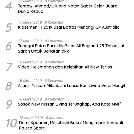
4
17 Maret 2019
0 Komentar
Tontowi Ahmad/Liliyana Natsir Sabet Gelar Juara
Dunia Kedua
5
17 Maret 2019
0 Komentar
Klasemen F1 2019 Usai Bottas Menangi GP Australia
6
17 Maret 2019
0 Komentar
Tunggal Putra Paceklik Gelar All England 25 Tahun, Ini
Saran Untuk Jonatan dkk
7
16 Maret 2019
0 Komentar
Video: Kelemahan dan Kelebihan All New Terios
8
16 Maret 2019
0 Komentar
Aliansi Nissan-Mitsubishi Luncurkan Livina Versi Mungil
9
16 Maret 2019
0 Komentar
Sosok New Nissan Livina Terungkap, Apa Kata NMI?
10
16 Maret 2019
0 Komentar
Demi Xpander, Mitsubishi Bakal Mengimpor Kembali
Pajero Sport