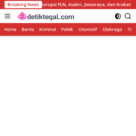
Langsung
olri Usut Kasus Korupsi PLN, Asabri, Jiwasraya, dan Krakatau St
Breaking News
ke
konten
Home
Berita
Kriminal
Politik
Otomotif
Olahraga
Tag 