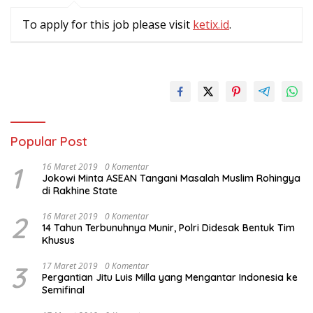
To apply for this job please visit
ketix.id
.
Popular Post
1
16 Maret 2019
0 Komentar
Jokowi Minta ASEAN Tangani Masalah Muslim Rohingya
di Rakhine State
2
16 Maret 2019
0 Komentar
14 Tahun Terbunuhnya Munir, Polri Didesak Bentuk Tim
Khusus
3
17 Maret 2019
0 Komentar
Pergantian Jitu Luis Milla yang Mengantar Indonesia ke
Semifinal