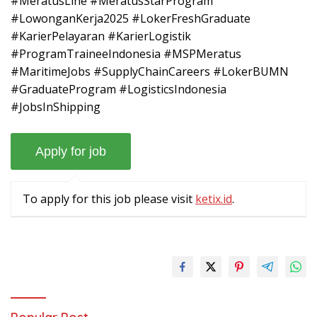
#MeratusLine #MeratusStarProgram
#LowonganKerja2025 #LokerFreshGraduate
#KarierPelayaran #KarierLogistik
#ProgramTraineeIndonesia #MSPMeratus
#MaritimeJobs #SupplyChainCareers #LokerBUMN
#GraduateProgram #LogisticsIndonesia
#JobsInShipping
To apply for this job please visit
ketix.id
.