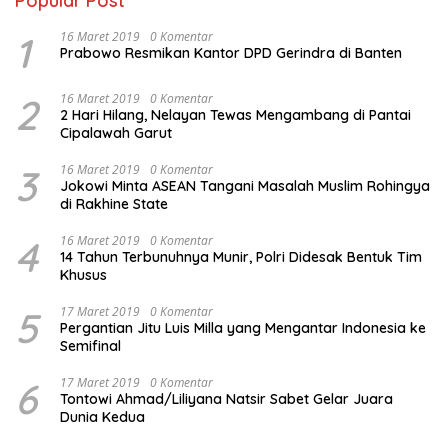
Popular Post
1
16 Maret 2019
0 Komentar
Prabowo Resmikan Kantor DPD Gerindra di Banten
2
16 Maret 2019
0 Komentar
2 Hari Hilang, Nelayan Tewas Mengambang di Pantai
Cipalawah Garut
3
16 Maret 2019
0 Komentar
Jokowi Minta ASEAN Tangani Masalah Muslim Rohingya
di Rakhine State
4
16 Maret 2019
0 Komentar
14 Tahun Terbunuhnya Munir, Polri Didesak Bentuk Tim
Khusus
5
17 Maret 2019
0 Komentar
Pergantian Jitu Luis Milla yang Mengantar Indonesia ke
Semifinal
6
17 Maret 2019
0 Komentar
Tontowi Ahmad/Liliyana Natsir Sabet Gelar Juara
Dunia Kedua