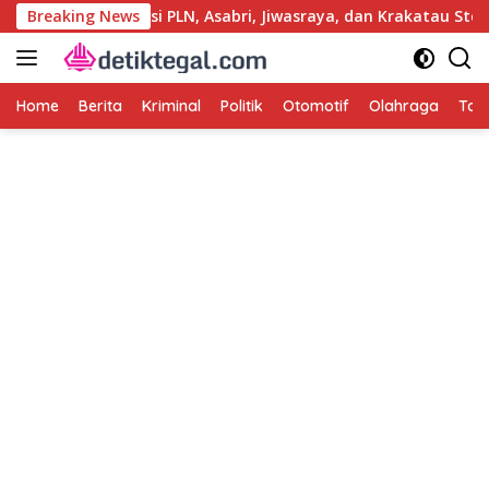
Langsung
ut Kasus Korupsi PLN, Asabri, Jiwasraya, dan Krakatau Steel
Breaking News
ke
konten
Home
Berita
Kriminal
Politik
Otomotif
Olahraga
Tag 