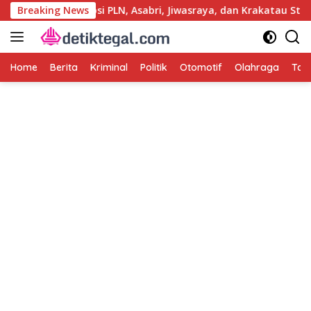
Langsung
t Kasus Korupsi PLN, Asabri, Jiwasraya, dan Krakatau Steel
Breaking News
ke
konten
Home
Berita
Kriminal
Politik
Otomotif
Olahraga
Tag 