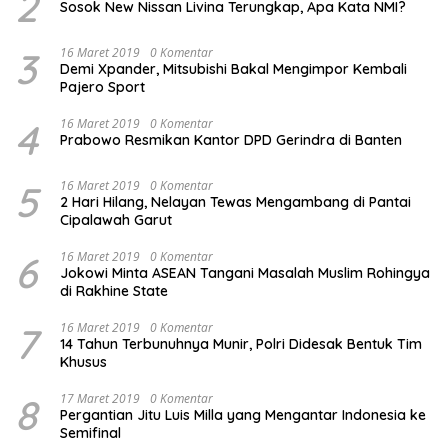
2
Sosok New Nissan Livina Terungkap, Apa Kata NMI?
3
16 Maret 2019
0 Komentar
Demi Xpander, Mitsubishi Bakal Mengimpor Kembali
Pajero Sport
4
16 Maret 2019
0 Komentar
Prabowo Resmikan Kantor DPD Gerindra di Banten
5
16 Maret 2019
0 Komentar
2 Hari Hilang, Nelayan Tewas Mengambang di Pantai
Cipalawah Garut
6
16 Maret 2019
0 Komentar
Jokowi Minta ASEAN Tangani Masalah Muslim Rohingya
di Rakhine State
7
16 Maret 2019
0 Komentar
14 Tahun Terbunuhnya Munir, Polri Didesak Bentuk Tim
Khusus
8
17 Maret 2019
0 Komentar
Pergantian Jitu Luis Milla yang Mengantar Indonesia ke
Semifinal