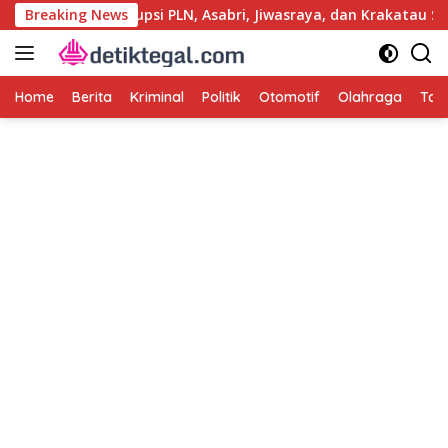
Langsung
Usut Kasus Korupsi PLN, Asabri, Jiwasraya, dan Krakatau Steel
Breaking News
ke
konten
Home
Berita
Kriminal
Politik
Otomotif
Olahraga
Tag 