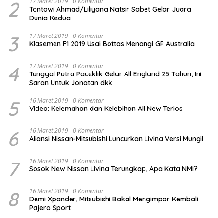
2
17 Maret 2019
0 Komentar
Tontowi Ahmad/Liliyana Natsir Sabet Gelar Juara
Dunia Kedua
3
17 Maret 2019
0 Komentar
Klasemen F1 2019 Usai Bottas Menangi GP Australia
4
17 Maret 2019
0 Komentar
Tunggal Putra Paceklik Gelar All England 25 Tahun, Ini
Saran Untuk Jonatan dkk
5
16 Maret 2019
0 Komentar
Video: Kelemahan dan Kelebihan All New Terios
6
16 Maret 2019
0 Komentar
Aliansi Nissan-Mitsubishi Luncurkan Livina Versi Mungil
7
16 Maret 2019
0 Komentar
Sosok New Nissan Livina Terungkap, Apa Kata NMI?
8
16 Maret 2019
0 Komentar
Demi Xpander, Mitsubishi Bakal Mengimpor Kembali
Pajero Sport