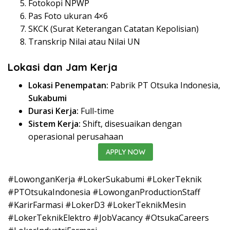
Fotokopi NPWP
Pas Foto ukuran 4×6
SKCK (Surat Keterangan Catatan Kepolisian)
Transkrip Nilai atau Nilai UN
Lokasi dan Jam Kerja
Lokasi Penempatan:
Pabrik PT Otsuka Indonesia,
Sukabumi
Durasi Kerja:
Full-time
Sistem Kerja:
Shift, disesuaikan dengan
operasional perusahaan
APPLY NOW
#LowonganKerja #LokerSukabumi #LokerTeknik
#PTOtsukaIndonesia #LowonganProductionStaff
#KarirFarmasi #LokerD3 #LokerTeknikMesin
#LokerTeknikElektro #JobVacancy #OtsukaCareers