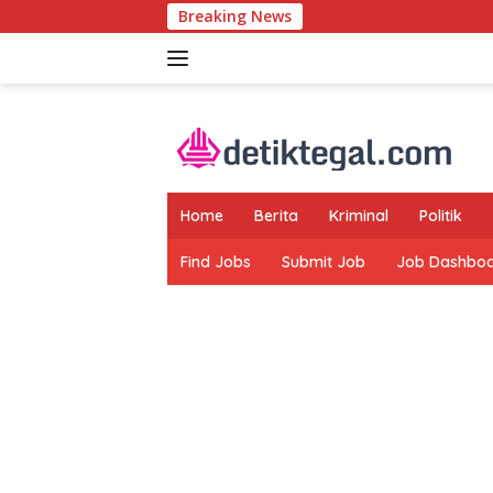
Langsung
Breaking News
Edi Hasi
ke
konten
Home
Berita
Kriminal
Politik
Find Jobs
Submit Job
Job Dashbo