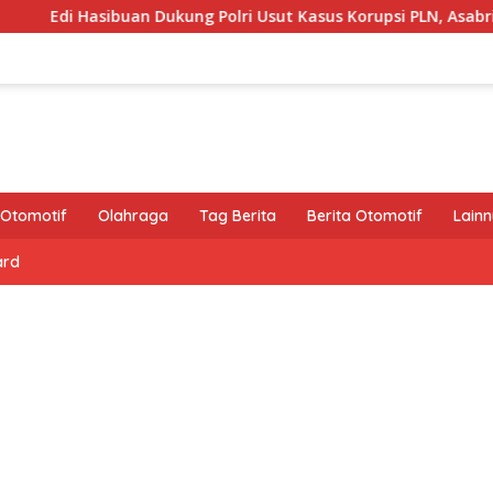
buan Dukung Polri Usut Kasus Korupsi PLN, Asabri, Jiwasraya, da
Otomotif
Olahraga
Tag Berita
Berita Otomotif
Lain
ard