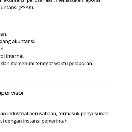
akuntansi perusahaan, memastikan laporan
untansi (PSAK).
en.
dang akuntansi.
l.
l internal.
 dan memenuhi tenggat waktu pelaporan.
upervisor
n industrial perusahaan, termasuk penyusunan
asi dengan instansi pemerintah.