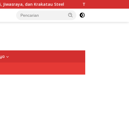
n Krakatau Steel
TNI Tegaskan Pengamanan Rumah Jamp
nya