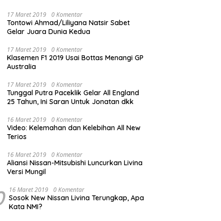
17 Maret 2019
0 Komentar
Tontowi Ahmad/Liliyana Natsir Sabet
Gelar Juara Dunia Kedua
17 Maret 2019
0 Komentar
Klasemen F1 2019 Usai Bottas Menangi GP
Australia
17 Maret 2019
0 Komentar
Tunggal Putra Paceklik Gelar All England
25 Tahun, Ini Saran Untuk Jonatan dkk
16 Maret 2019
0 Komentar
Video: Kelemahan dan Kelebihan All New
Terios
16 Maret 2019
0 Komentar
Aliansi Nissan-Mitsubishi Luncurkan Livina
Versi Mungil
0
16 Maret 2019
0 Komentar
Sosok New Nissan Livina Terungkap, Apa
Kata NMI?