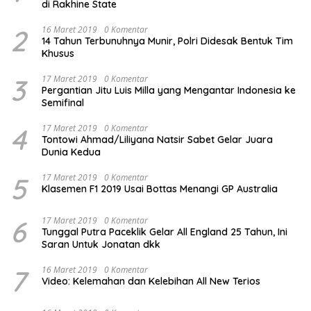
di Rakhine State
2
16 Maret 2019
0 Komentar
14 Tahun Terbunuhnya Munir, Polri Didesak Bentuk Tim
Khusus
3
17 Maret 2019
0 Komentar
Pergantian Jitu Luis Milla yang Mengantar Indonesia ke
Semifinal
4
17 Maret 2019
0 Komentar
Tontowi Ahmad/Liliyana Natsir Sabet Gelar Juara
Dunia Kedua
5
17 Maret 2019
0 Komentar
Klasemen F1 2019 Usai Bottas Menangi GP Australia
6
17 Maret 2019
0 Komentar
Tunggal Putra Paceklik Gelar All England 25 Tahun, Ini
Saran Untuk Jonatan dkk
7
16 Maret 2019
0 Komentar
Video: Kelemahan dan Kelebihan All New Terios