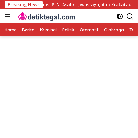
Langsung
Usut Kasus Korupsi PLN, Asabri, Jiwasraya, dan Krakatau Steel
Breaking News
ke
konten
Home
Berita
Kriminal
Politik
Otomotif
Olahraga
Tag 