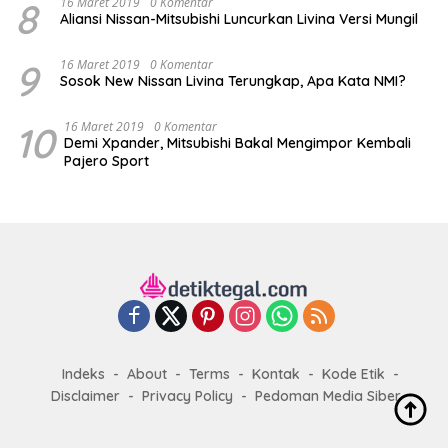
8
16 Maret 2019
0 Komentar
Aliansi Nissan-Mitsubishi Luncurkan Livina Versi Mungil
9
16 Maret 2019
0 Komentar
Sosok New Nissan Livina Terungkap, Apa Kata NMI?
10
16 Maret 2019
0 Komentar
Demi Xpander, Mitsubishi Bakal Mengimpor Kembali
Pajero Sport
Indeks
About
Terms
Kontak
Kode Etik
Disclaimer
Privacy Policy
Pedoman Media Siber