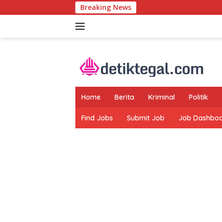
Langsung
Breaking News
ke
konten
Home
Berita
Kriminal
Politik
Find Jobs
Submit Job
Job Dashbo