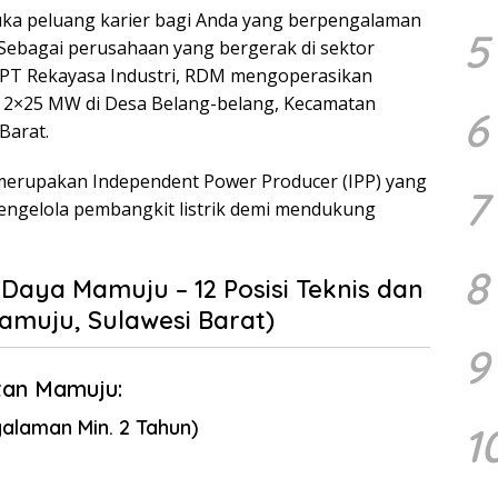
a peluang karier bagi Anda yang berpengalaman
5
. Sebagai perusahaan yang bergerak di sektor
i PT Rekayasa Industri, RDM mengoperasikan
) 2×25 MW di Desa Belang-belang, Kecamatan
6
Barat.
 merupakan Independent Power Producer (IPP) yang
7
engelola pembangkit listrik demi mendukung
8
Daya Mamuju – 12 Posisi Teknis dan
muju, Sulawesi Barat)
9
tan Mamuju:
alaman Min. 2 Tahun)
1