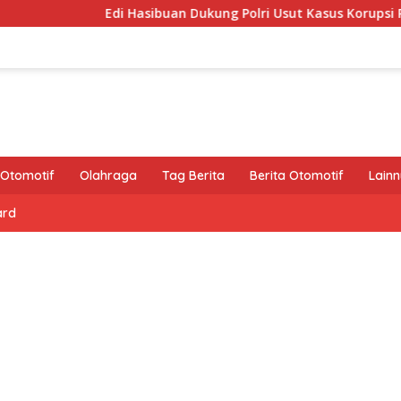
Edi Hasibuan Dukung Polri Usut Kasus Korupsi PLN, Asab
Otomotif
Olahraga
Tag Berita
Berita Otomotif
Lain
ard