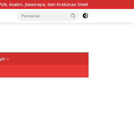
ri, Jiwasraya, dan Krakatau Steel
TNI Tegaskan Pengam
nya