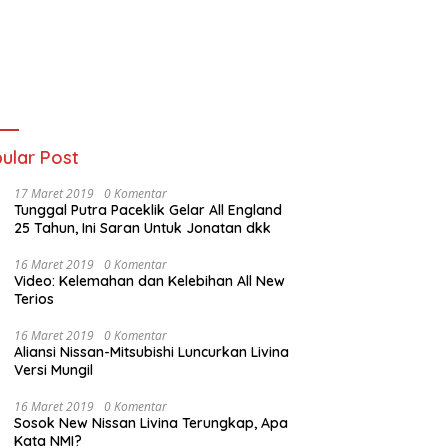
ular Post
17 Maret 2019
0 Komentar
Tunggal Putra Paceklik Gelar All England
25 Tahun, Ini Saran Untuk Jonatan dkk
16 Maret 2019
0 Komentar
Video: Kelemahan dan Kelebihan All New
Terios
16 Maret 2019
0 Komentar
Aliansi Nissan-Mitsubishi Luncurkan Livina
Versi Mungil
16 Maret 2019
0 Komentar
Sosok New Nissan Livina Terungkap, Apa
Kata NMI?