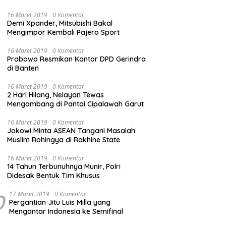
16 Maret 2019
0 Komentar
Demi Xpander, Mitsubishi Bakal
Mengimpor Kembali Pajero Sport
16 Maret 2019
0 Komentar
Prabowo Resmikan Kantor DPD Gerindra
di Banten
16 Maret 2019
0 Komentar
2 Hari Hilang, Nelayan Tewas
Mengambang di Pantai Cipalawah Garut
16 Maret 2019
0 Komentar
Jokowi Minta ASEAN Tangani Masalah
Muslim Rohingya di Rakhine State
16 Maret 2019
0 Komentar
14 Tahun Terbunuhnya Munir, Polri
Didesak Bentuk Tim Khusus
0
17 Maret 2019
0 Komentar
Pergantian Jitu Luis Milla yang
Mengantar Indonesia ke Semifinal