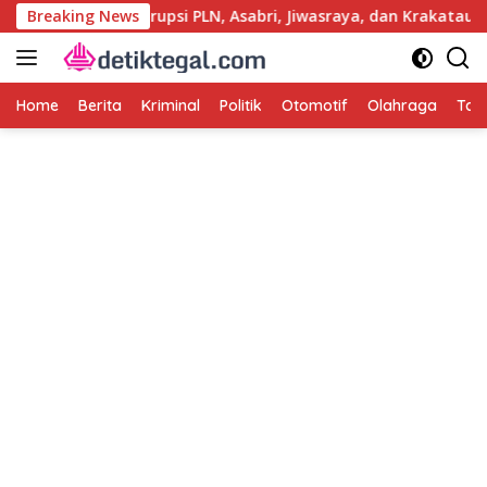
Langsung
i Usut Kasus Korupsi PLN, Asabri, Jiwasraya, dan Krakatau Steel
Breaking News
ke
konten
Home
Berita
Kriminal
Politik
Otomotif
Olahraga
Tag 