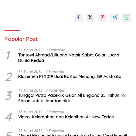
Popular Post
1
17 Maret 2019
0 Komentar
Tontowi Ahmad/Liliyana Natsir Sabet Gelar Juara
Dunia Kedua
2
17 Maret 2019
0 Komentar
Klasemen F1 2019 Usai Bottas Menangi GP Australia
3
17 Maret 2019
0 Komentar
Tunggal Putra Paceklik Gelar All England 25 Tahun, Ini
Saran Untuk Jonatan dkk
4
16 Maret 2019
0 Komentar
Video: Kelemahan dan Kelebihan All New Terios
5
16 Maret 2019
0 Komentar
Aliansi Nissan-Mitsubishi Luncurkan Livina Versi Mungil