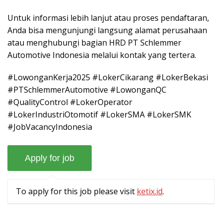
Untuk informasi lebih lanjut atau proses pendaftaran,
Anda bisa mengunjungi langsung alamat perusahaan
atau menghubungi bagian HRD PT Schlemmer
Automotive Indonesia melalui kontak yang tertera.
#LowonganKerja2025 #LokerCikarang #LokerBekasi
#PTSchlemmerAutomotive #LowonganQC
#QualityControl #LokerOperator
#LokerIndustriOtomotif #LokerSMA #LokerSMK
#JobVacancyIndonesia
To apply for this job please visit
ketix.id
.