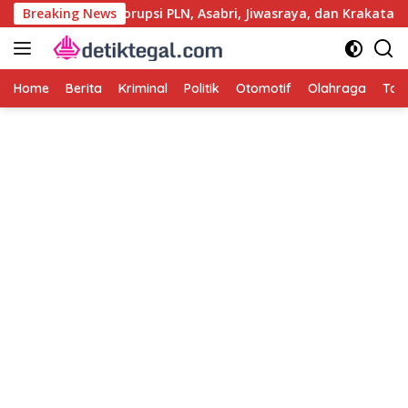
Langsung
i Usut Kasus Korupsi PLN, Asabri, Jiwasraya, dan Krakatau Steel
Breaking News
ke
konten
Home
Berita
Kriminal
Politik
Otomotif
Olahraga
Tag 