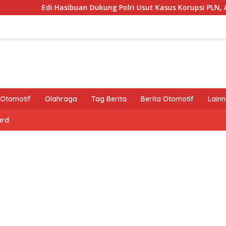
Hasibuan Dukung Polri Usut Kasus Korupsi PLN, Asabri, Jiwasraya
Otomotif
Olahraga
Tag Berita
Berita Otomotif
Lain
ard