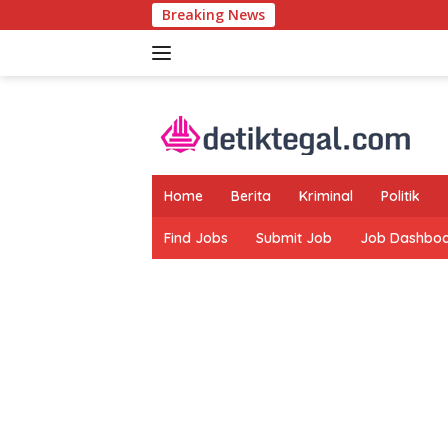
Langsung
Breaking News
Edi 
ke
konten
Home
Berita
Kriminal
Politik
Find Jobs
Submit Job
Job Dashbo