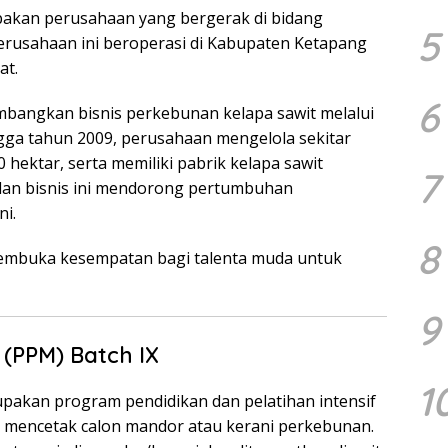
kan perusahaan yang bergerak di bidang
5
erusahaan ini beroperasi di Kabupaten Ketapang
at.
6
bangkan bisnis perkebunan kelapa sawit melalui
gga tahun 2009, perusahaan mengelola sekitar
 hektar, serta memiliki pabrik kelapa sawit
7
ilan bisnis ini mendorong pertumbuhan
ni.
8
membuka kesempatan bagi talenta muda untuk
9
(PPM) Batch IX
1
akan program pendidikan dan pelatihan intensif
k mencetak calon mandor atau kerani perkebunan.