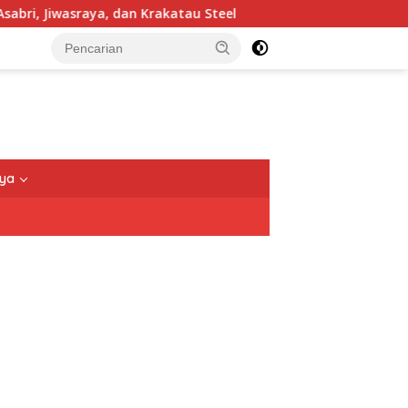
, dan Krakatau Steel
TNI Tegaskan Pengamanan Rumah 
nya