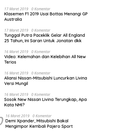
17 Maret 2019
0 Komentar
Klasemen F1 2019 Usai Bottas Menangi GP
Australia
17 Maret 2019
0 Komentar
Tunggal Putra Paceklik Gelar All England
25 Tahun, Ini Saran Untuk Jonatan dkk
16 Maret 2019
0 Komentar
Video: Kelemahan dan Kelebihan All New
Terios
16 Maret 2019
0 Komentar
Aliansi Nissan-Mitsubishi Luncurkan Livina
Versi Mungil
16 Maret 2019
0 Komentar
Sosok New Nissan Livina Terungkap, Apa
Kata NMI?
0
16 Maret 2019
0 Komentar
Demi Xpander, Mitsubishi Bakal
Mengimpor Kembali Pajero Sport