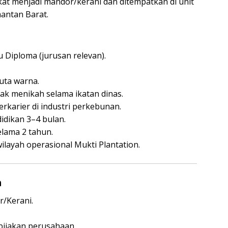
kat menjadi mandor/kerani dan ditempatkan di unit
mantan Barat.
Diploma (jurusan relevan).
buta warna.
dak menikah selama ikatan dinas.
rkarier di industri perkebunan.
idikan 3–4 bulan.
elama 2 tahun.
ilayah operasional Mukti Plantation.
n
/Kerani.
bijakan perusahaan.