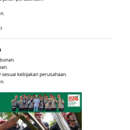
n.
i.
n
ebunan.
han.
y sesuai kebijakan perusahaan.
n.