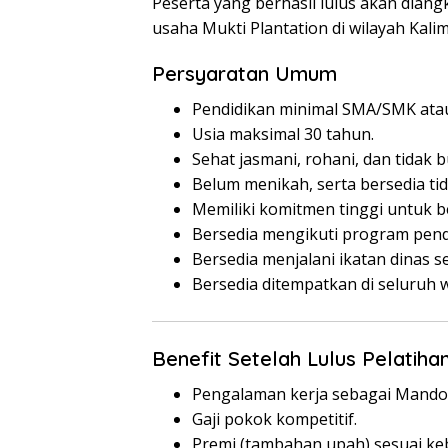
Peserta yang berhasil lulus akan diang
usaha Mukti Plantation di wilayah Kali
Persyaratan Umum
Pendidikan minimal SMA/SMK atau 
Usia maksimal 30 tahun.
Sehat jasmani, rohani, dan tidak 
Belum menikah, serta bersedia ti
Memiliki komitmen tinggi untuk be
Bersedia mengikuti program pend
Bersedia menjalani ikatan dinas s
Bersedia ditempatkan di seluruh w
Benefit Setelah Lulus Pelatiha
Pengalaman kerja sebagai Mandor
Gaji pokok kompetitif.
Premi (tambahan upah) sesuai ke