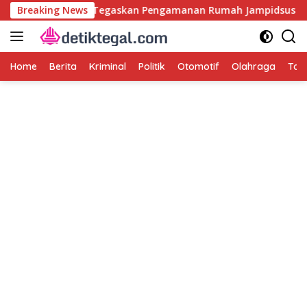
Langsung
el
Breaking News
TNI Tegaskan Pengamanan Rumah Jampidsus Febrie 
ke
konten
Home
Berita
Kriminal
Politik
Otomotif
Olahraga
Tag 