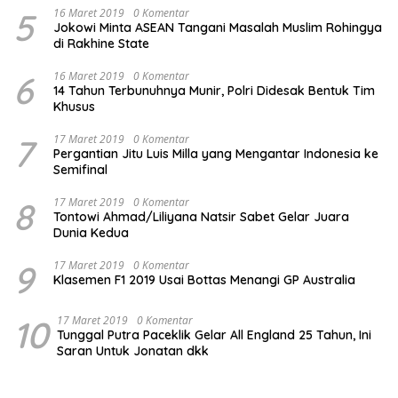
5
16 Maret 2019
0 Komentar
Jokowi Minta ASEAN Tangani Masalah Muslim Rohingya
di Rakhine State
6
16 Maret 2019
0 Komentar
14 Tahun Terbunuhnya Munir, Polri Didesak Bentuk Tim
Khusus
7
17 Maret 2019
0 Komentar
Pergantian Jitu Luis Milla yang Mengantar Indonesia ke
Semifinal
8
17 Maret 2019
0 Komentar
Tontowi Ahmad/Liliyana Natsir Sabet Gelar Juara
Dunia Kedua
9
17 Maret 2019
0 Komentar
Klasemen F1 2019 Usai Bottas Menangi GP Australia
10
17 Maret 2019
0 Komentar
Tunggal Putra Paceklik Gelar All England 25 Tahun, Ini
Saran Untuk Jonatan dkk