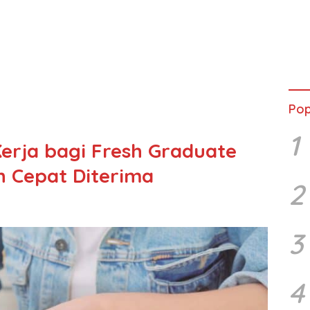
Pop
1
erja bagi Fresh Graduate
n Cepat Diterima
2
3
4