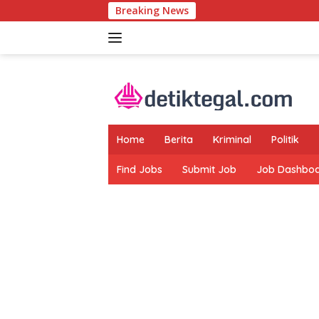
Langsung
Breaking News
Ed
ke
konten
Home
Berita
Kriminal
Politik
Find Jobs
Submit Job
Job Dashbo