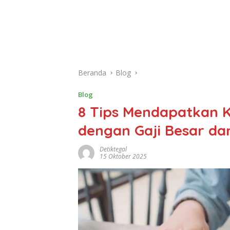
Beranda
Blog
Blog
8 Tips Mendapatkan K
dengan Gaji Besar da
Detiktegal
15 Oktober 2025