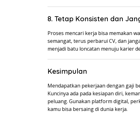
8. Tetap Konsisten dan J
Proses mencari kerja bisa memakan wak
semangat, terus perbarui CV, dan janga
menjadi batu loncatan menuju karier de
Kesimpulan
Mendapatkan pekerjaan dengan gaji bes
Kuncinya ada pada kesiapan diri, kema
peluang. Gunakan platform digital, per
kamu bisa bersaing di dunia kerja.