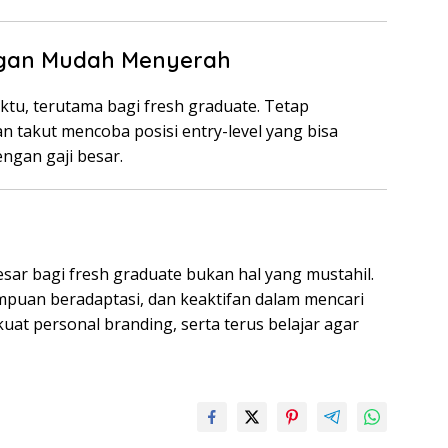
angan Mudah Menyerah
tu, terutama bagi fresh graduate. Tetap
n takut mencoba posisi entry-level yang bisa
ngan gaji besar.
ar bagi fresh graduate bukan hal yang mustahil.
mpuan beradaptasi, dan keaktifan dalam mencari
kuat personal branding, serta terus belajar agar