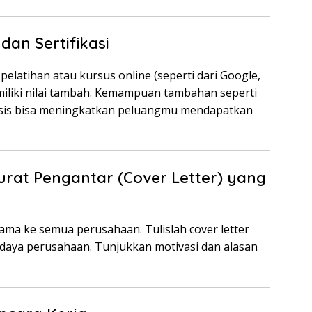
an Sertifikasi
 pelatihan atau kursus online (seperti dari Google,
miliki nilai tambah. Kemampuan tambahan seperti
alysis bisa meningkatkan peluangmu mendapatkan
urat Pengantar (Cover Letter) yang
ama ke semua perusahaan. Tulislah cover letter
udaya perusahaan. Tunjukkan motivasi dan alasan