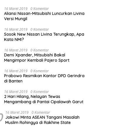
16 Maret 2019
0 Komentar
Aliansi Nissan-Mitsubishi Luncurkan Livina
Versi Mungil
16 Maret 2019
0 Komentar
Sosok New Nissan Livina Terungkap, Apa
Kata NMI?
16 Maret 2019
0 Komentar
Demi Xpander, Mitsubishi Bakal
Mengimpor Kembali Pajero Sport
16 Maret 2019
0 Komentar
Prabowo Resmikan Kantor DPD Gerindra
di Banten
16 Maret 2019
0 Komentar
2 Hari Hilang, Nelayan Tewas
Mengambang di Pantai Cipalawah Garut
0
16 Maret 2019
0 Komentar
Jokowi Minta ASEAN Tangani Masalah
Muslim Rohingya di Rakhine State