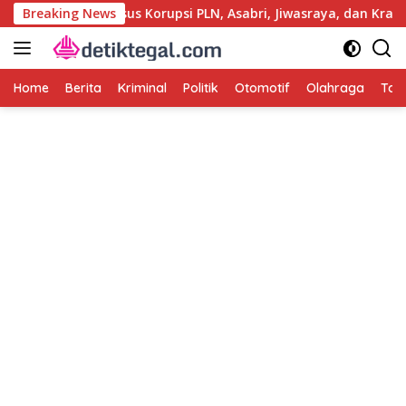
Langsung
ng Polri Usut Kasus Korupsi PLN, Asabri, Jiwasraya, dan Krakata
Breaking News
ke
konten
Home
Berita
Kriminal
Politik
Otomotif
Olahraga
Tag 