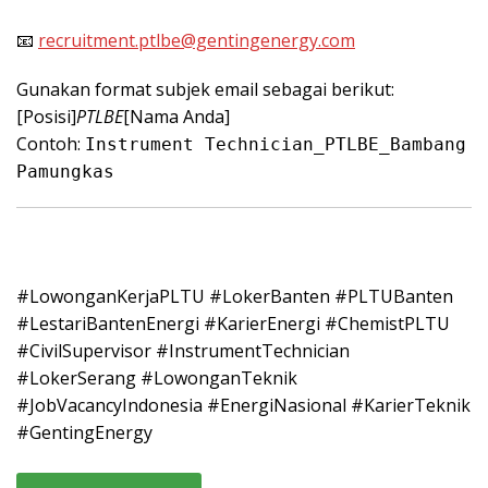
📧
recruitment.ptlbe@gentingenergy.com
Gunakan format subjek email sebagai berikut:
[Posisi]
PTLBE
[Nama Anda]
Contoh:
Instrument Technician_PTLBE_Bambang
Pamungkas
#LowonganKerjaPLTU #LokerBanten #PLTUBanten
#LestariBantenEnergi #KarierEnergi #ChemistPLTU
#CivilSupervisor #InstrumentTechnician
#LokerSerang #LowonganTeknik
#JobVacancyIndonesia #EnergiNasional #KarierTeknik
#GentingEnergy