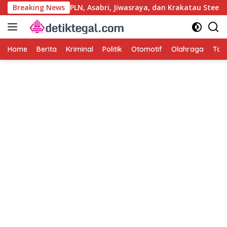
Langsung
Kasus Korupsi PLN, Asabri, Jiwasraya, dan Krakatau Steel
Breaking News
ke
konten
Home
Berita
Kriminal
Politik
Otomotif
Olahraga
Tag 