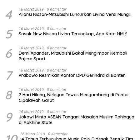
4
16 Maret 2019
0 Komentar
Aliansi Nissan-Mitsubishi Luncurkan Livina Versi Mungil
5
16 Maret 2019
0 Komentar
Sosok New Nissan Livina Terungkap, Apa Kata NMI?
6
16 Maret 2019
0 Komentar
Demi Xpander, Mitsubishi Bakal Mengimpor Kembali
Pajero Sport
7
16 Maret 2019
0 Komentar
Prabowo Resmikan Kantor DPD Gerindra di Banten
8
16 Maret 2019
0 Komentar
2 Hari Hilang, Nelayan Tewas Mengambang di Pantai
Cipalawah Garut
9
16 Maret 2019
0 Komentar
Jokowi Minta ASEAN Tangani Masalah Muslim Rohingya
di Rakhine State
10
16 Maret 2019
0 Komentar
14 Tahun Terbunuhnya Munir, Polri Didesak Bentuk Tim